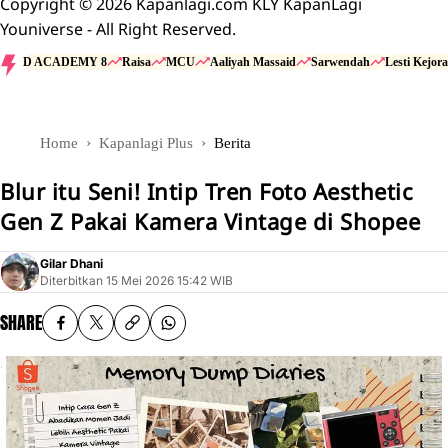
Copyright © 2026 Kapanlagi.com KLY KapanLagi
Youniverse - All Right Reserved.
D ACADEMY 8
Raisa
MCU
Aaliyah Massaid
Sarwendah
Lesti Kejora
Home
Kapanlagi Plus
Berita
Blur itu Seni! Intip Tren Foto Aesthetic
Gen Z Pakai Kamera Vintage di Shopee
Gilar Dhani
Diterbitkan
15 Mei 2026 15:42 WIB
SHARE