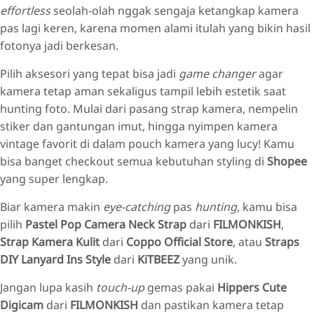
effortless
seolah-olah nggak sengaja ketangkap kamera
pas lagi keren, karena momen alami itulah yang bikin hasil
fotonya jadi berkesan.
Pilih aksesori yang tepat bisa jadi
game changer
agar
kamera tetap aman sekaligus tampil lebih estetik saat
hunting foto. Mulai dari pasang strap kamera, nempelin
stiker dan gantungan imut, hingga nyimpen kamera
vintage favorit di dalam pouch kamera yang lucy! Kamu
bisa banget checkout semua kebutuhan styling di
Shopee
yang super lengkap.
Biar kamera makin
eye-catching
pas
hunting
, kamu bisa
pilih
Pastel Pop Camera Neck Strap
dari
FILMONKISH
,
Strap Kamera Kulit
dari
Coppo Official Store
, atau
Straps
DIY Lanyard Ins Style
dari
KiTBEEZ
yang unik.
Jangan lupa kasih
touch-up
gemas pakai
Hippers Cute
Digicam
dari
FILMONKISH
dan pastikan kamera tetap