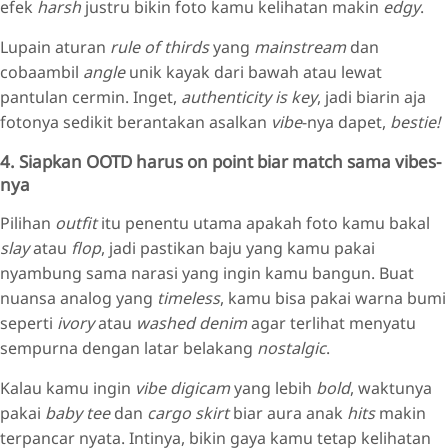
efek
harsh
justru bikin foto kamu kelihatan makin
edgy
.
Lupain aturan
rule of thirds
yang
mainstream
dan
cobaambil
angle
unik kayak dari bawah atau lewat
pantulan cermin. Inget,
authenticity is key
, jadi biarin aja
fotonya sedikit berantakan asalkan
vibe
-nya dapet,
bestie!
4. Siapkan OOTD harus on point biar match sama vibes-
nya
Pilihan
outfit
itu penentu utama apakah foto kamu bakal
slay
atau
flop
, jadi pastikan baju yang kamu pakai
nyambung sama narasi yang ingin kamu bangun. Buat
nuansa analog yang
timeless
, kamu bisa pakai warna bumi
seperti
ivory
atau
washed denim
agar terlihat menyatu
sempurna dengan latar belakang
nostalgic
.
Kalau kamu ingin
vibe digicam
yang lebih
bold
, waktunya
pakai
baby tee
dan
cargo skirt
biar aura anak
hits
makin
terpancar nyata. Intinya, bikin gaya kamu tetap kelihatan