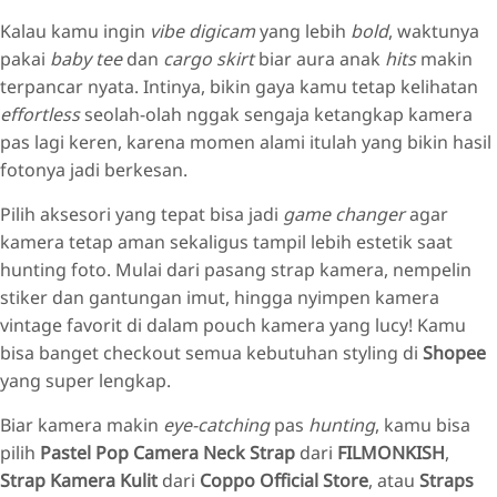
Kalau kamu ingin
vibe digicam
yang lebih
bold
, waktunya
pakai
baby tee
dan
cargo skirt
biar aura anak
hits
makin
terpancar nyata. Intinya, bikin gaya kamu tetap kelihatan
effortless
seolah-olah nggak sengaja ketangkap kamera
pas lagi keren, karena momen alami itulah yang bikin hasil
fotonya jadi berkesan.
Pilih aksesori yang tepat bisa jadi
game changer
agar
kamera tetap aman sekaligus tampil lebih estetik saat
hunting foto. Mulai dari pasang strap kamera, nempelin
stiker dan gantungan imut, hingga nyimpen kamera
vintage favorit di dalam pouch kamera yang lucy! Kamu
bisa banget checkout semua kebutuhan styling di
Shopee
yang super lengkap.
Biar kamera makin
eye-catching
pas
hunting
, kamu bisa
pilih
Pastel Pop Camera Neck Strap
dari
FILMONKISH
,
Strap Kamera Kulit
dari
Coppo Official Store
, atau
Straps