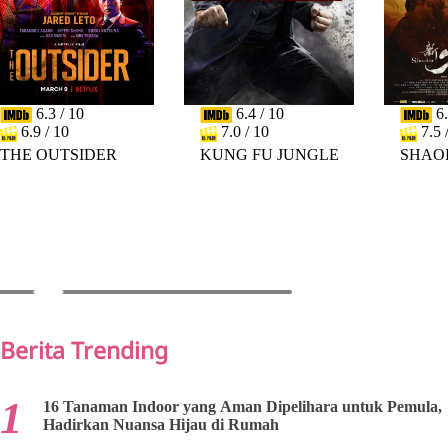
6.3 / 10
6.4 / 10
6.
6.9 / 10
7.0 / 10
7.5 
THE OUTSIDER
KUNG FU JUNGLE
SHAO
PREV
NEXT
Berita Trending
16 Tanaman Indoor yang Aman Dipelihara untuk Pemula,
Hadirkan Nuansa Hijau di Rumah