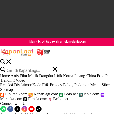
Iklan - Scroll ke bawah untuk melanjutkan
Home
Artis
Film
Musik
Dangdut
Lirik
Korea
Jepang
China
Foto
Plus
Trending
Video
Redaksi
Disclaimer
Kode Etik
Privacy Policy
Pedoman Media Siber
Sitemap
Liputan6.com
Kapanlagi.com
Bola.net
Bola.com
Merdeka.com
Fimela.com
Brilio.net
Connect with Us