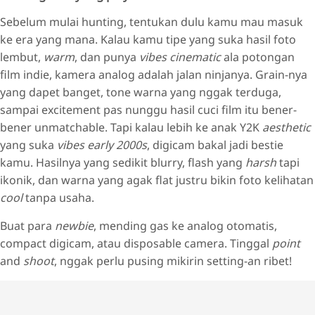
Sebelum mulai hunting, tentukan dulu kamu mau masuk
ke era yang mana. Kalau kamu tipe yang suka hasil foto
lembut,
warm
, dan punya
vibes cinematic
ala potongan
film indie, kamera analog adalah jalan ninjanya. Grain-nya
yang dapet banget, tone warna yang nggak terduga,
sampai excitement pas nunggu hasil cuci film itu bener-
bener unmatchable. Tapi kalau lebih ke anak Y2K
aesthetic
yang suka
vibes early 2000s
, digicam bakal jadi bestie
kamu. Hasilnya yang sedikit blurry, flash yang
harsh
tapi
ikonik, dan warna yang agak flat justru bikin foto kelihatan
cool
tanpa usaha.
Buat para
newbie
, mending gas ke analog otomatis,
compact digicam, atau disposable camera. Tinggal
point
and
shoot
, nggak perlu pusing mikirin setting-an ribet!