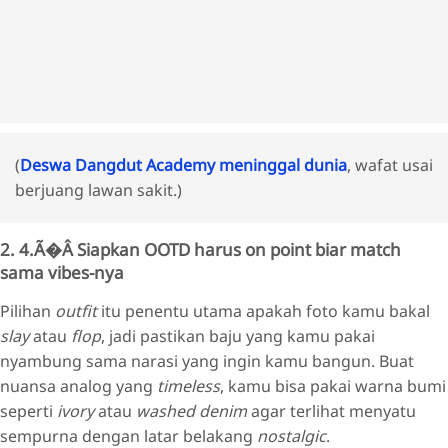
(
Deswa Dangdut Academy meninggal dunia
, wafat usai
berjuang lawan sakit.)
2. 4.Ã�Â Siapkan OOTD harus on point biar match
sama vibes-nya
Pilihan
outfit
itu penentu utama apakah foto kamu bakal
slay
atau
flop
, jadi pastikan baju yang kamu pakai
nyambung sama narasi yang ingin kamu bangun. Buat
nuansa analog yang
timeless
, kamu bisa pakai warna bumi
seperti
ivory
atau
washed denim
agar terlihat menyatu
sempurna dengan latar belakang
nostalgic
.