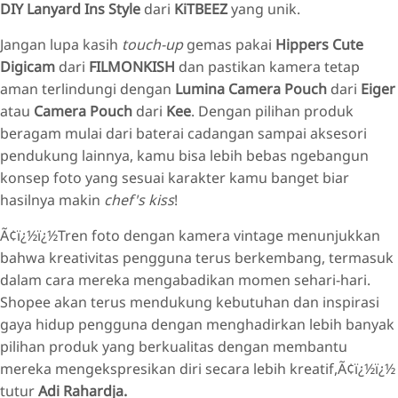
DIY Lanyard Ins Style
dari
KiTBEEZ
yang unik.
Jangan lupa kasih
touch-up
gemas pakai
Hippers Cute
Digicam
dari
FILMONKISH
dan pastikan kamera tetap
aman terlindungi dengan
Lumina Camera Pouch
dari
Eiger
atau
Camera Pouch
dari
Kee
. Dengan pilihan produk
beragam mulai dari baterai cadangan sampai aksesori
pendukung lainnya, kamu bisa lebih bebas ngebangun
konsep foto yang sesuai karakter kamu banget biar
hasilnya makin
chef's kiss
!
Ã¢ï¿½ï¿½Tren foto dengan kamera vintage menunjukkan
bahwa kreativitas pengguna terus berkembang, termasuk
dalam cara mereka mengabadikan momen sehari-hari.
Shopee akan terus mendukung kebutuhan dan inspirasi
gaya hidup pengguna dengan menghadirkan lebih banyak
pilihan produk yang berkualitas dengan membantu
mereka mengekspresikan diri secara lebih kreatif,Ã¢ï¿½ï¿½
tutur
Adi Rahardja.