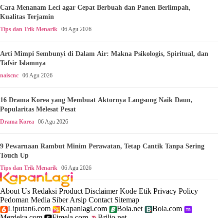
Cara Menanam Leci agar Cepat Berbuah dan Panen Berlimpah,
Kualitas Terjamin
Tips dan Trik Menarik
06 Agu 2026
Arti Mimpi Sembunyi di Dalam Air: Makna Psikologis, Spiritual, dan
Tafsir Islamnya
naiscnc
06 Agu 2026
16 Drama Korea yang Membuat Aktornya Langsung Naik Daun,
Popularitas Melesat Pesat
Drama Korea
06 Agu 2026
9 Pewarnaan Rambut Minim Perawatan, Tetap Cantik Tanpa Sering
Touch Up
Tips dan Trik Menarik
06 Agu 2026
About Us
Redaksi
Product
Disclaimer
Kode Etik
Privacy Policy
Pedoman Media Siber
Arsip
Contact
Sitemap
Liputan6.com
Kapanlagi.com
Bola.net
Bola.com
Merdeka.com
Fimela.com
Brilio.net