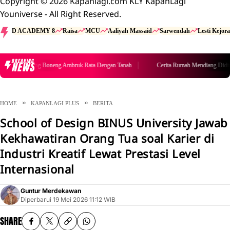
Copyright © 2026 Kapanlagi.com KLY KapanLagi
Youniverse - All Right Reserved.
D ACADEMY 8
Raisa
MCU
Aaliyah Massaid
Sarwendah
Lesti Kejora
BREAKING
NEWS
Cerita Rumah Mendiang Diding Boneng Ambruk Rata Dengan Tanah
HOME
KAPANLAGI PLUS
BERITA
School of Design BINUS University Jawab
Kekhawatiran Orang Tua soal Karier di
Industri Kreatif Lewat Prestasi Level
Internasional
Guntur Merdekawan
Diperbarui
19 Mei 2026 11:12 WIB
SHARE