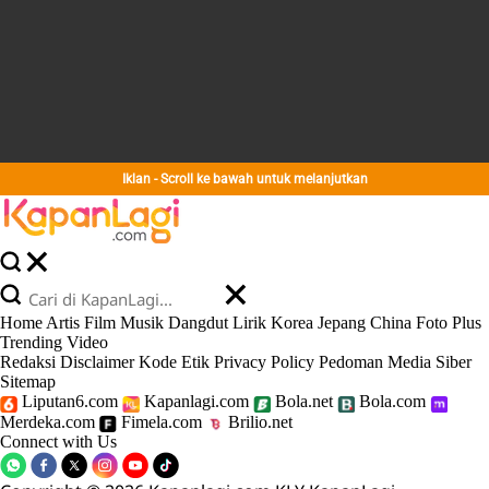
Iklan - Scroll ke bawah untuk melanjutkan
Home
Artis
Film
Musik
Dangdut
Lirik
Korea
Jepang
China
Foto
Plus
Trending
Video
Redaksi
Disclaimer
Kode Etik
Privacy Policy
Pedoman Media Siber
Sitemap
Liputan6.com
Kapanlagi.com
Bola.net
Bola.com
Merdeka.com
Fimela.com
Brilio.net
Connect with Us