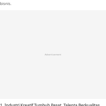
bisnis.
Advertisement
1. Industri Kreatif Tumbuh Pesat, Talenta Berkualitas