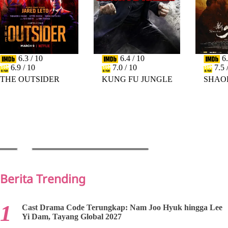
6.3 / 10
6.4 / 10
6.
6.9 / 10
7.0 / 10
7.5 
THE OUTSIDER
KUNG FU JUNGLE
SHAO
PREV
NEXT
Berita Trending
Cast Drama Code Terungkap: Nam Joo Hyuk hingga Lee
Yi Dam, Tayang Global 2027