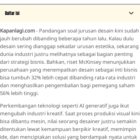
Daftar Isi
Kapanlagi.com
- Pandangan soal jurusan desain kini sudah
Industri Kreatif Tumbuh Pesat, Talenta Berkualitas Makin
jauh berubah dibanding beberapa tahun lalu. Kalau dulu
Dibutuhkan
desain sering dianggap sekadar urusan estetika, sekarang
Raih Pengakuan Internasional dari Dunia Industri
dunia industri justru melihatnya sebagai bagian penting
Jawab Kekhawatiran Orang Tua Soal Masa Depan Anak
dari strategi bisnis. Bahkan, riset McKinsey menunjukkan
perusahaan yang menempatkan desain sebagai inti bisnis
bisa tumbuh 32% lebih cepat dibanding rata-rata industri
dan menghasilkan pengembalian bagi pemegang saham
56% lebih tinggi.
Perkembangan teknologi seperti AI generatif juga ikut
mengubah industri kreatif. Saat proses produksi visual kini
bisa dibantu mesin, nilai seorang desainer justru semakin
ditentukan lewat kemampuan berpikir kreatif, memimpin
ide, dan menciptakan solusi yang berdampak nyata untuk