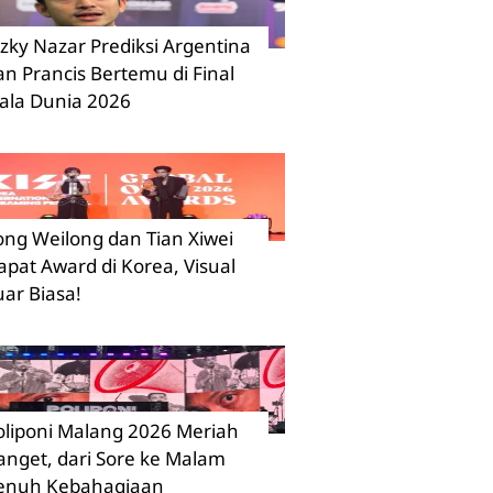
izky Nazar Prediksi Argentina
an Prancis Bertemu di Final
iala Dunia 2026
ong Weilong dan Tian Xiwei
apat Award di Korea, Visual
uar Biasa!
oliponi Malang 2026 Meriah
anget, dari Sore ke Malam
enuh Kebahagiaan