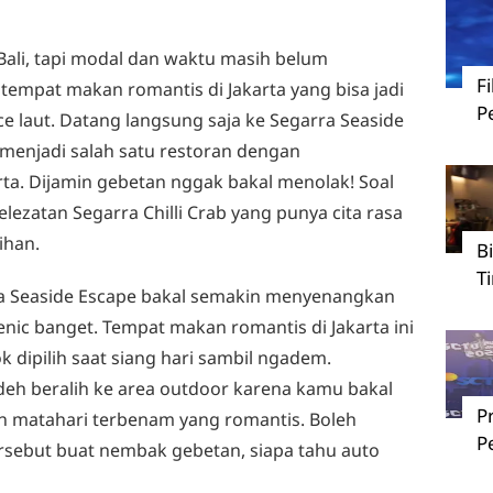
Bali, tapi modal dan waktu masih belum
F
tempat makan romantis di Jakarta yang bisa jadi
P
e laut. Datang langsung saja ke Segarra Seaside
 menjadi salah satu restoran dengan
rta. Dijamin gebetan nggak bakal menolak! Soal
lezatan Segarra Chilli Crab yang punya cita rasa
ihan.
B
T
a Seaside Escape bakal semakin menyenangkan
nic banget. Tempat makan romantis di Jakarta ini
 dipilih saat siang hari sambil ngadem.
deh beralih ke area outdoor karena kamu bakal
P
matahari terbenam yang romantis. Boleh
P
ebut buat nembak gebetan, siapa tahu auto