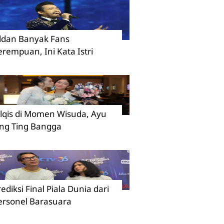
ildan Banyak Fans
erempuan, Ini Kata Istri
ilqis di Momen Wisuda, Ayu
ing Ting Bangga
rediksi Final Piala Dunia dari
ersonel Barasuara