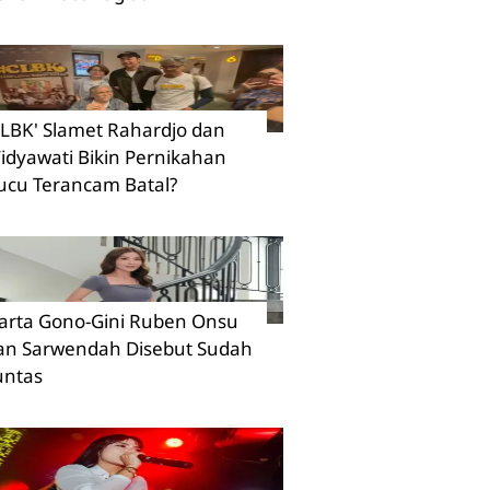
CLBK' Slamet Rahardjo dan
idyawati Bikin Pernikahan
ucu Terancam Batal?
arta Gono-Gini Ruben Onsu
an Sarwendah Disebut Sudah
untas