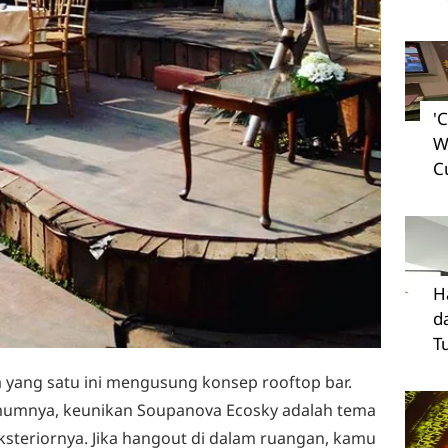
'
W
C
H
d
T
 yang satu ini mengusung konsep rooftop bar.
umumnya, keunikan Soupanova Ecosky adalah tema
 eksteriornya. Jika hangout di dalam ruangan, kamu