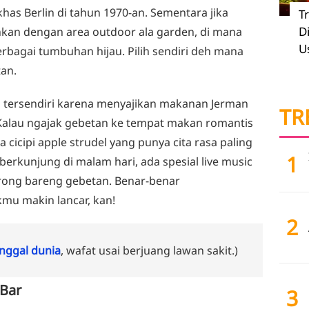
has Berlin di tahun 1970-an. Sementara jika
T
D
uhkan dengan area outdoor ala garden, di mana
U
bagai tumbuhan hijau. Pilih sendiri deh mana
tan.
n tersendiri karena menyajikan makanan Jerman
TR
. Kalau ngajak gebetan ke tempat makan romantis
pa cicipi apple strudel yang punya cita rasa paling
1
 berkunjung di malam hari, ada spesial live music
krong bareng gebetan. Benar-benar
u makin lancar, kan!
2
ggal dunia
, wafat usai berjuang lawan sakit.)
 Bar
3