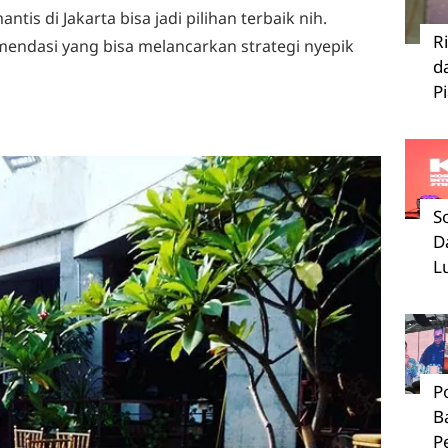
tis di Jakarta bisa jadi pilihan terbaik nih.
R
omendasi yang bisa melancarkan strategi nyepik
d
P
S
D
L
P
B
P