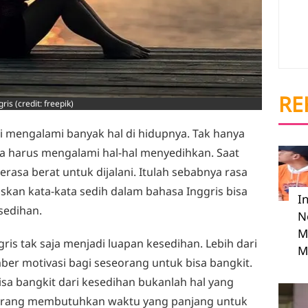
RE
s (credit: freepik)
ti mengalami banyak hal di hidupnya. Tak hanya
juga harus mengalami hal-hal menyedihkan. Saat
erasa berat untuk dijalani. Itulah sebabnya rasa
skan kata-kata sedih dalam bahasa Inggris bisa
I
sedihan.
N
M
ris tak saja menjadi luapan kesedihan. Lebih dari
M
sumber motivasi bagi seseorang untuk bisa bangkit.
bisa bangkit dari kesedihan bukanlah hal yang
seorang membutuhkan waktu yang panjang untuk