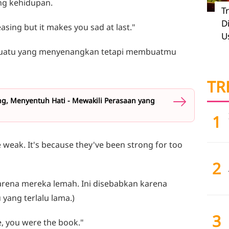
ng kehidupan.
T
D
easing but it makes you sad at last."
U
esuatu yang menyenangkan tetapi membuatmu
TR
g, Menyentuh Hati - Mewakili Perasaan yang
1
e weak. It's because they've been strong for too
2
rena mereka lemah. Ini disebabkan karena
yang terlalu lama.)
3
me, you were the book."