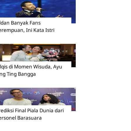
ildan Banyak Fans
erempuan, Ini Kata Istri
ilqis di Momen Wisuda, Ayu
ing Ting Bangga
rediksi Final Piala Dunia dari
ersonel Barasuara