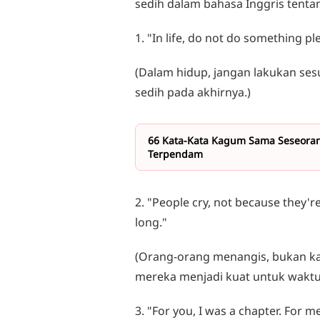
sedih dalam bahasa Inggris tenta
1. "In life, do not do something pl
(Dalam hidup, jangan lakukan s
sedih pada akhirnya.)
66 Kata-Kata Kagum Sama Seseoran
Terpendam
2. "People cry, not because they'r
long."
(Orang-orang menangis, bukan ka
mereka menjadi kuat untuk waktu 
3. "For you, I was a chapter. For 