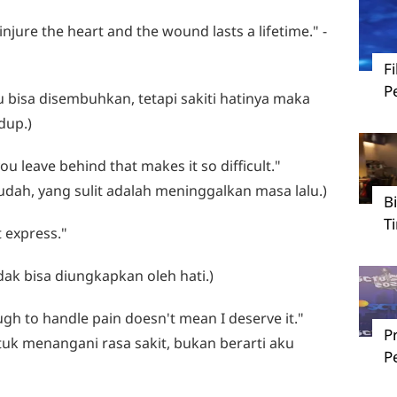
 injure the heart and the wound lasts a lifetime." -
F
P
 bisa disembuhkan, tetapi sakiti hatinya maka
dup.)
you leave behind that makes it so difficult."
udah, yang sulit adalah meninggalkan masa lalu.)
B
T
t express."
dak bisa diungkapkan oleh hati.)
ugh to handle pain doesn't mean I deserve it."
P
uk menangani rasa sakit, bukan berarti aku
P