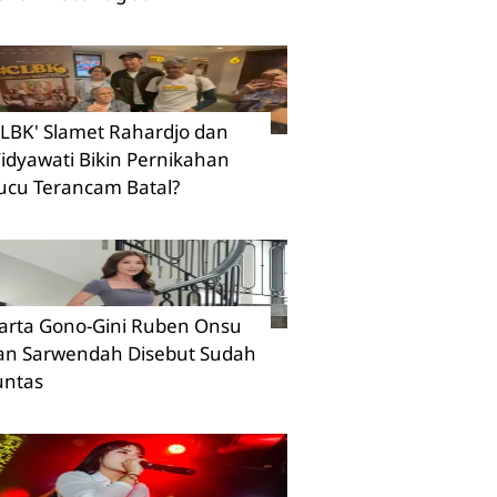
CLBK' Slamet Rahardjo dan
idyawati Bikin Pernikahan
ucu Terancam Batal?
arta Gono-Gini Ruben Onsu
an Sarwendah Disebut Sudah
untas