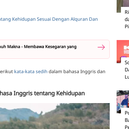
R
entang Kehidupan Sesuai Dengan Alquran Dan
d
P
enuh Makna - Membawa Kesegaran yang
S
D
erikut
kata-kata sedih
dalam bahasa Inggris dan
L
ahasa Inggris tentang Kehidupan
P
B
P