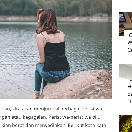
'
W
C
H
d
T
upan, kita akan menjumpai berbagai peristiwa
gan atau kegagalan. Peristiwa-peristiwa pilu
 kian berat dan menyedihkan. Berikut kata-kata