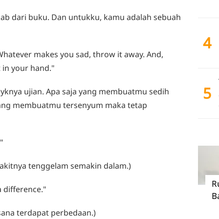
ab dari buku. Dan untukku, kamu adalah sebuah
4
iz. Whatever makes you sad, throw it away. And,
 in your hand."
5
 layknya ujian. Apa saja yang membuatmu sedih
 yang membuatmu tersenyum maka tetap
"
 sakitnya tenggelam semakin dalam.)
R
a difference."
B
 sana terdapat perbedaan.)