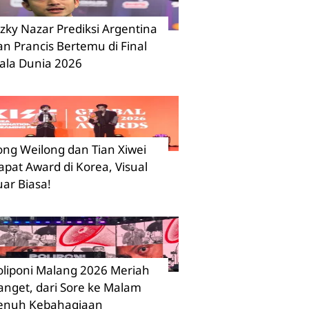
izky Nazar Prediksi Argentina
an Prancis Bertemu di Final
iala Dunia 2026
ong Weilong dan Tian Xiwei
apat Award di Korea, Visual
uar Biasa!
oliponi Malang 2026 Meriah
anget, dari Sore ke Malam
enuh Kebahagiaan