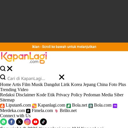
Iklan - Scroll ke bawah untuk melanjutkan
Home
Artis
Film
Musik
Dangdut
Lirik
Korea
Jepang
China
Foto
Plus
Trending
Video
Redaksi
Disclaimer
Kode Etik
Privacy Policy
Pedoman Media Siber
Sitemap
Liputan6.com
Kapanlagi.com
Bola.net
Bola.com
Merdeka.com
Fimela.com
Brilio.net
Connect with Us