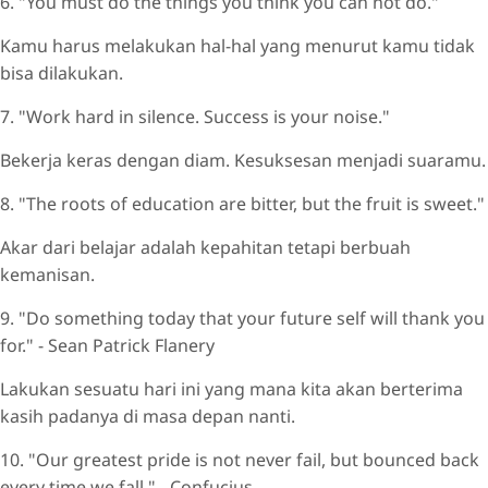
6. "You must do the things you think you can not do."
Kamu harus melakukan hal-hal yang menurut kamu tidak
bisa dilakukan.
7. "Work hard in silence. Success is your noise."
Bekerja keras dengan diam. Kesuksesan menjadi suaramu.
8. "The roots of education are bitter, but the fruit is sweet."
Akar dari belajar adalah kepahitan tetapi berbuah
kemanisan.
9. "Do something today that your future self will thank you
for." - Sean Patrick Flanery
Lakukan sesuatu hari ini yang mana kita akan berterima
kasih padanya di masa depan nanti.
10. "Our greatest pride is not never fail, but bounced back
every time we fall." - Confucius