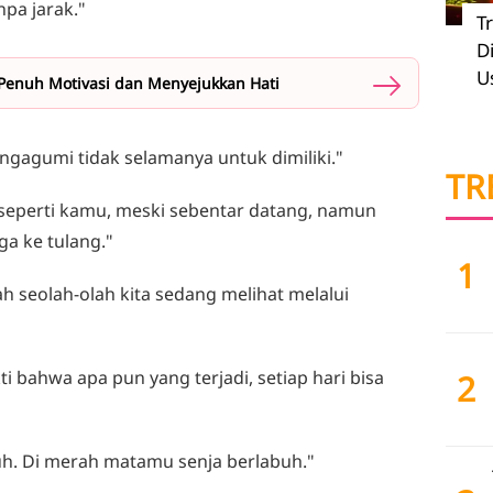
pa jarak."
T
D
U
 Penuh Motivasi dan Menyejukkan Hati
ngagumi tidak selamanya untuk dimiliki."
TR
a seperti kamu, meski sebentar datang, namun
 ke tulang."
1
h seolah-olah kita sedang melihat melalui
i bahwa apa pun yang terjadi, setiap hari bisa
2
uh. Di merah matamu senja berlabuh."