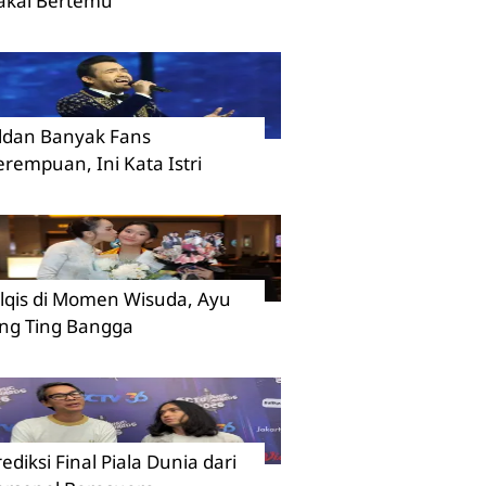
akal Bertemu
ildan Banyak Fans
erempuan, Ini Kata Istri
ilqis di Momen Wisuda, Ayu
ing Ting Bangga
rediksi Final Piala Dunia dari