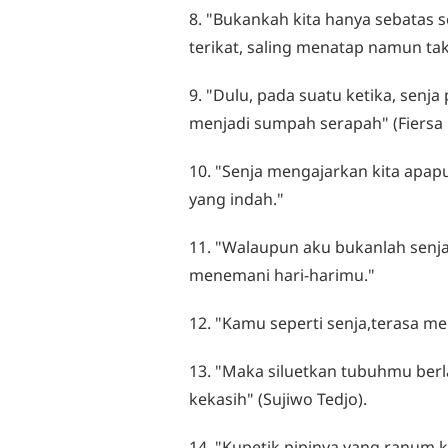
8. "Bukankah kita hanya sebatas se
terikat, saling menatap namun ta
9. "Dulu, pada suatu ketika, senja
menjadi sumpah serapah" (Fiersa 
10. "Senja mengajarkan kita apapu
yang indah."
11. "Walaupun aku bukanlah senja
menemani hari-harimu."
12. "Kamu seperti senja,terasa 
13. "Maka siluetkan tubuhmu berl
kekasih" (Sujiwo Tedjo).
14. "Kupetik pipinya yang ranum