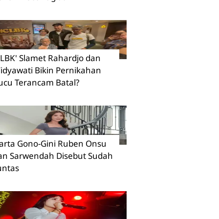
CLBK' Slamet Rahardjo dan
idyawati Bikin Pernikahan
ucu Terancam Batal?
arta Gono-Gini Ruben Onsu
an Sarwendah Disebut Sudah
untas