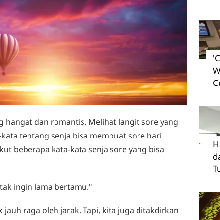
'
W
C
g hangat dan romantis. Melihat langit sore yang
ata tentang senja bisa membuat sore hari
H
kut beberapa kata-kata senja sore yang bisa
d
T
tak ingin lama bertamu."
jauh raga oleh jarak. Tapi, kita juga ditakdirkan