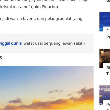
B
kristal matamu" (Joko Pinurbo).
jadi warna favorit, dan pelangi adalah yang
F
P
ggal dunia
, wafat usai berjuang lawan sakit.)
s
B
T
P