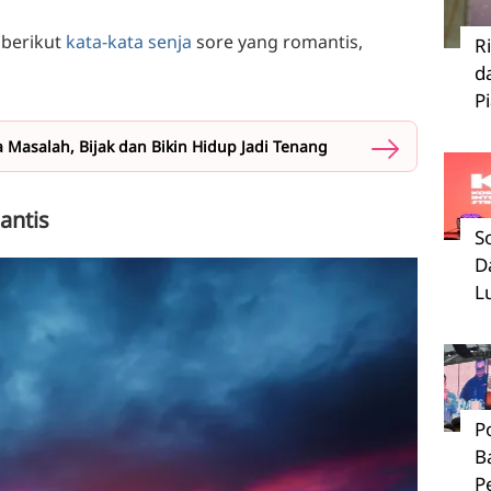
 berikut
kata-kata senja
sore yang romantis,
R
d
P
 Masalah, Bijak dan Bikin Hidup Jadi Tenang
antis
S
D
L
P
B
P