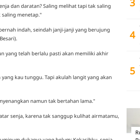
3
nja dan daratan? Saling melihat tapi tak saling
k saling menetap."
 pernah indah, seindah janji-janji yang berujung
4
Besari).
n yang telah berlalu pasti akan memiliki akhir
5
 yang kau tunggu. Tapi akulah langit yang akan
menyenangkan namun tak bertahan lama."
atar senja, karena tak sanggup kulihat airmatamu,
R
,kuminum dukanya yang belum: Kekasihku, senja