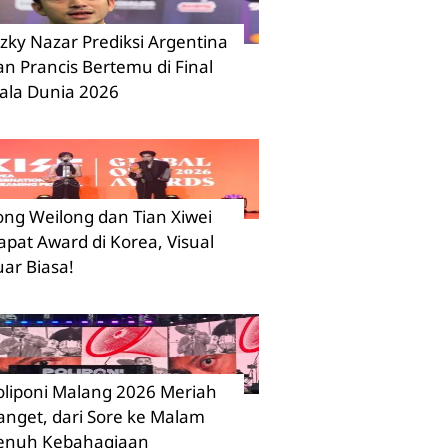
izky Nazar Prediksi Argentina
an Prancis Bertemu di Final
iala Dunia 2026
ong Weilong dan Tian Xiwei
apat Award di Korea, Visual
uar Biasa!
oliponi Malang 2026 Meriah
anget, dari Sore ke Malam
enuh Kebahagiaan