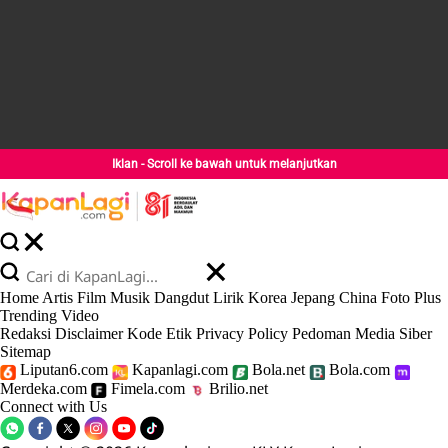
Iklan - Scroll ke bawah untuk melanjutkan
Home
Artis
Film
Musik
Dangdut
Lirik
Korea
Jepang
China
Foto
Plus
Trending
Video
Redaksi
Disclaimer
Kode Etik
Privacy Policy
Pedoman Media Siber
Sitemap
Liputan6.com
Kapanlagi.com
Bola.net
Bola.com
Merdeka.com
Fimela.com
Brilio.net
Connect with Us