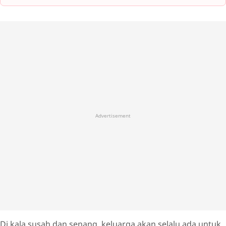
Advertisement
Di kala susah dan senang, keluarga akan selalu ada untuk