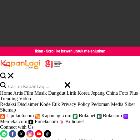
Iklan - Scroll ke bawah untuk melanjutkan
Home
Artis
Film
Musik
Dangdut
Lirik
Korea
Jepang
China
Foto
Plus
Trending
Video
Redaksi
Disclaimer
Kode Etik
Privacy Policy
Pedoman Media Siber
Sitemap
Liputan6.com
Kapanlagi.com
Bola.net
Bola.com
Merdeka.com
Fimela.com
Brilio.net
Connect with Us