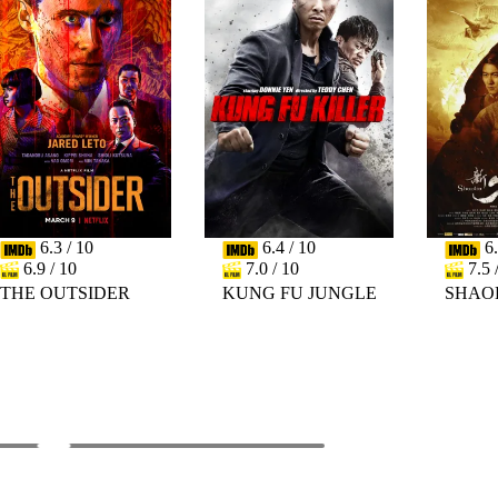
6.3 / 10
6.4 / 10
6.
6.9 / 10
7.0 / 10
7.5 
THE OUTSIDER
KUNG FU JUNGLE
SHAO
PREV
NEXT