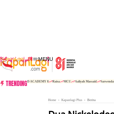
MENU
TRENDING
D ACADEMY 8
Raisa
MCU
Aaliyah Massaid
Sarwenda
Home
Kapanlagi Plus
Berita