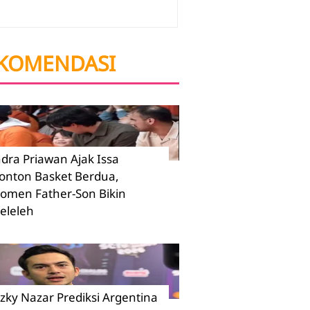
KOMENDASI
ndra Priawan Ajak Issa
onton Basket Berdua,
omen Father-Son Bikin
eleleh
izky Nazar Prediksi Argentina