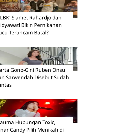
CLBK' Slamet Rahardjo dan
idyawati Bikin Pernikahan
ucu Terancam Batal?
arta Gono-Gini Ruben Onsu
an Sarwendah Disebut Sudah
untas
rauma Hubungan Toxic,
inar Candy Pilih Menikah di