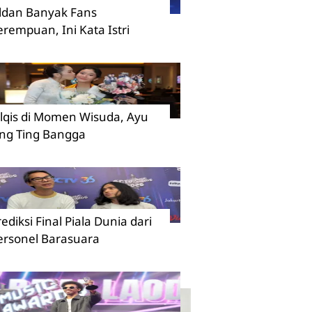
ildan Banyak Fans
erempuan, Ini Kata Istri
ilqis di Momen Wisuda, Ayu
ing Ting Bangga
rediksi Final Piala Dunia dari
ersonel Barasuara