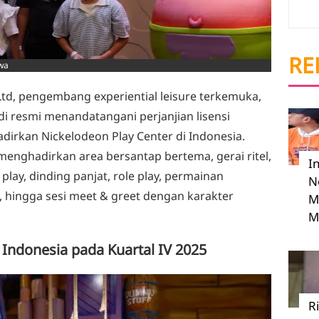
RE
ewa
 Ltd, pengembang experiential leisure terkemuka,
 resmi menandatangani perjanjian lisensi
rkan Nickelodeon Play Center di Indonesia.
menghadirkan area bersantap bertema, gerai ritel,
I
 play, dinding panjat, role play, permainan
N
an, hingga sesi meet & greet dengan karakter
M
M
 Indonesia pada Kuartal IV 2025
R