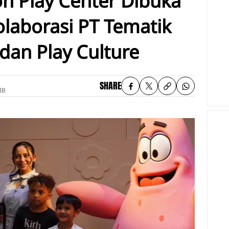
n Play Center Dibuka
olaborasi PT Tematik
an Play Culture
SHARE
IB