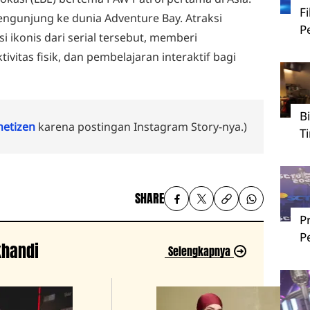
F
ngunjung ke dunia Adventure Bay. Atraksi
P
 ikonis dari serial tersebut, memberi
ivitas fisik, dan pembelajaran interaktif bagi
B
 netizen
karena postingan Instagram Story-nya.)
T
SHARE
P
P
khandi
Selengkapnya