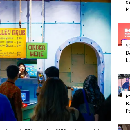
d
P
S
D
L
P
B
P