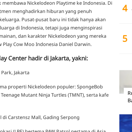
k membawa Nickelodeon Playtime ke Indonesia. Di
4
itmen menghadirkan hiburan yang penuh
luarga. Pusat-pusat baru ini tidak hanya akan
uarga di Indonesia, tetapi juga menginspirasi
5
ermainan, dan karakter Nickelodeon yang mereka
ow Play Cow Moo Indonesia Daniel Darwin.
ay Center hadir di Jakarta, yakni:
 Park, Jakarta
lima properti Nickelodeon populer: SpongeBob
R
Teenage Mutant Ninja Turtles (TMNT), serta kafe
B
l di Carstensz Mall, Gading Serpong
okasi (LBE) bertema PAW Patrol pertama di Asia.