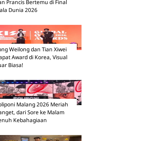
an Prancis Bertemu di Final
iala Dunia 2026
ong Weilong dan Tian Xiwei
apat Award di Korea, Visual
uar Biasa!
oliponi Malang 2026 Meriah
anget, dari Sore ke Malam
enuh Kebahagiaan