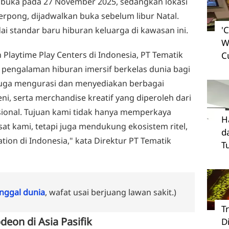
dibuka pada 27 November 2025, sedangkan lokasi
erpong, dijadwalkan buka sebelum libur Natal.
'
i standar baru hiburan keluarga di kawasan ini.
W
 Playtime Play Centers di Indonesia, PT Tematik
C
ngalaman hiburan imersif berkelas dunia bagi
 juga mengurasi dan menyediakan berbagai
ni, serta merchandise kreatif yang diperoleh dari
sional. Tujuan kami tidak hanya memperkaya
H
t kami, tetapi juga mendukung ekosistem ritel,
d
vation di Indonesia," kata Direktur PT Tematik
T
ggal dunia
, wafat usai berjuang lawan sakit.)
T
deon di Asia Pasifik
D