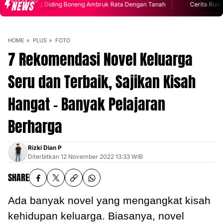
BREAKING
NEWS
Cerita Rumah Mendiang Diding Boneng Ambruk Rata Denga
HOME
PLUS
FOTO
7 Rekomendasi Novel Keluarga
Seru dan Terbaik, Sajikan Kisah
Hangat - Banyak Pelajaran
Berharga
Rizki Dian P
Diterbitkan
12 November 2022 13:33 WIB
SHARE
Ada banyak novel yang mengangkat kisah
kehidupan keluarga. Biasanya, novel