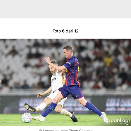
Foto
6
dari
12
© KapanLagi.com/Budy Santoso