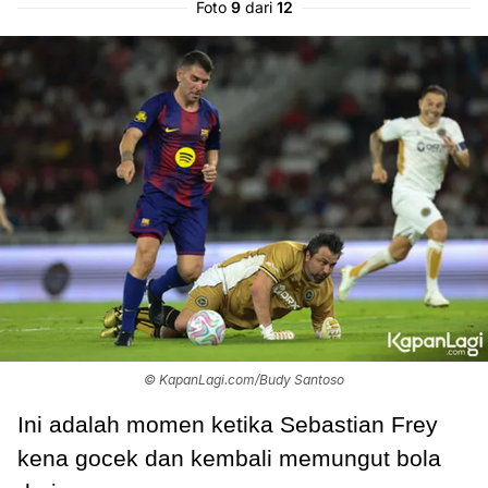
Foto
9
dari
12
© KapanLagi.com/Budy Santoso
Ini adalah momen ketika Sebastian Frey
kena gocek dan kembali memungut bola