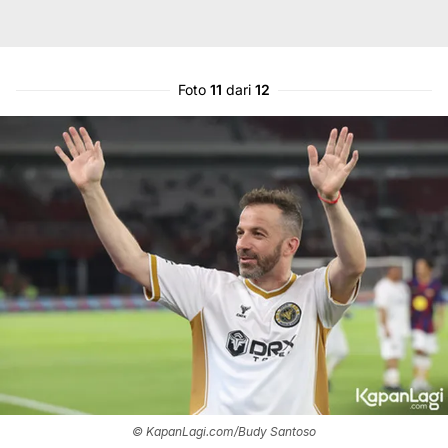
Foto
11
dari
12
© KapanLagi.com/Budy Santoso