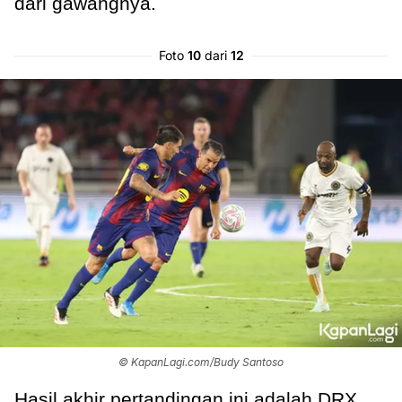
dari gawangnya.
Foto
10
dari
12
© KapanLagi.com/Budy Santoso
Hasil akhir pertandingan ini adalah DRX