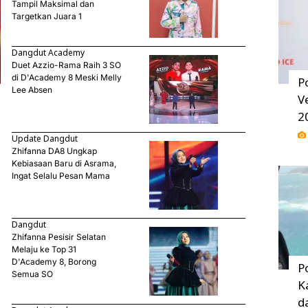
Tampil Maksimal dan
Targetkan Juara 1
Dangdut Academy
Duet Azzio-Rama Raih 3 SO
di D'Academy 8 Meski Melly
P
Lee Absen
V
2
Update Dangdut
Zhifanna DA8 Ungkap
Kebiasaan Baru di Asrama,
Ingat Selalu Pesan Mama
Dangdut
Zhifanna Pesisir Selatan
Melaju ke Top 31
D'Academy 8, Borong
P
Semua SO
K
d