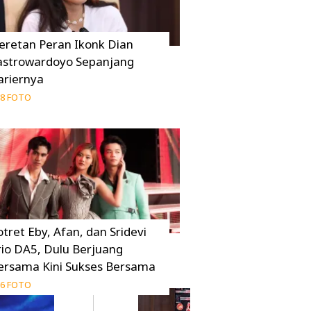
eretan Peran Ikonk Dian
astrowardoyo Sepanjang
ariernya
8 FOTO
otret Eby, Afan, dan Sridevi
rio DA5, Dulu Berjuang
ersama Kini Sukses Bersama
6 FOTO