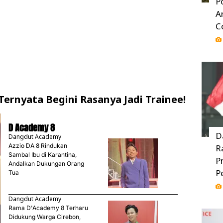
P
A
C
, Ternyata Begini Rasanya Jadi Trainee!
D Academy 8
D
Dangdut Academy
Azzio DA 8 Rindukan
R
Sambal Ibu di Karantina,
P
Andalkan Dukungan Orang
P
Tua
Dangdut Academy
Rama D'Academy 8 Terharu
Didukung Warga Cirebon,