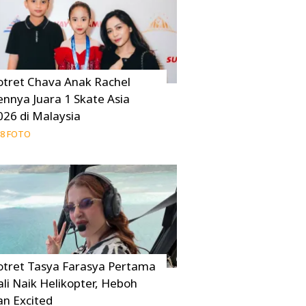
otret Chava Anak Rachel
ennya Juara 1 Skate Asia
026 di Malaysia
8 FOTO
otret Tasya Farasya Pertama
ali Naik Helikopter, Heboh
an Excited