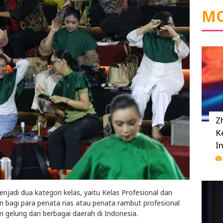
MO
Z
K
I
njadi dua kategori kelas, yaitu Kelas Profesional dan
n bagi para penata rias atau penata rambut profesional
gelung dari berbagai daerah di Indonesia.