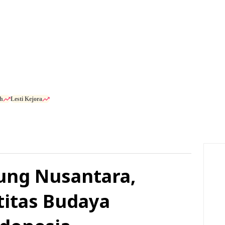
h
Lesti Kejora
ung Nusantara,
itas Budaya