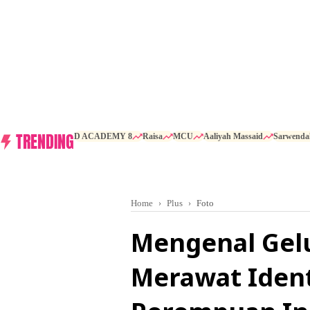
TRENDING
D ACADEMY 8
Raisa
MCU
Aaliyah Massaid
Sarwenda
Home
Plus
Foto
Mengenal Gel
Merawat Ident