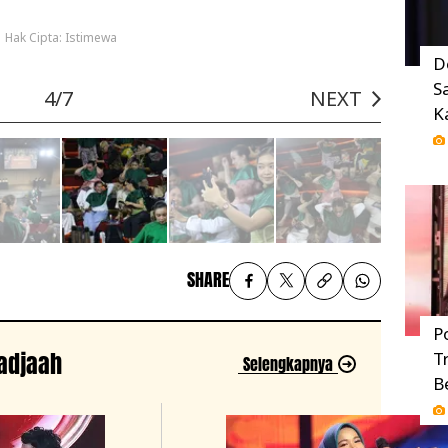
Hak Cipta: Istimewa
D
S
4/7
NEXT
K
SHARE
P
jadjaah
T
Selengkapnya
B