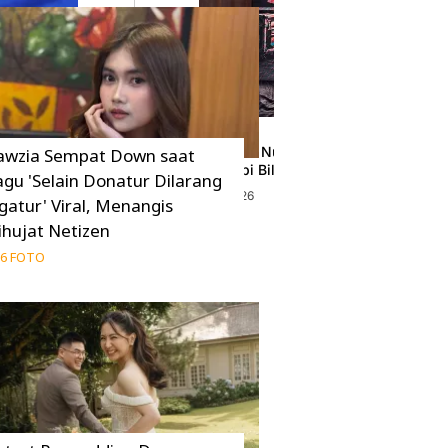
i Asrama, Ingat
Spekulasi Fedi Nuril-Reza Rahadian di Dho
awzia Sempat Down saat
Manoj Punjabi Bilang Begini
agu 'Selain Donatur Dilarang
08 Agustus 2026
gatur' Viral, Menangis
ihujat Netizen
6 FOTO