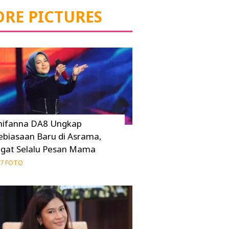
RE PICTURES
hifanna DA8 Ungkap
ebiasaan Baru di Asrama,
ngat Selalu Pesan Mama
7 FOTO