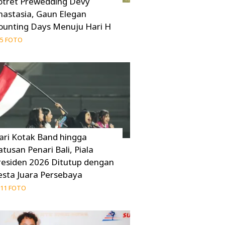
otret Prewedding Devy
nastasia, Gaun Elegan
ounting Days Menuju Hari H
5 FOTO
ari Kotak Band hingga
atusan Penari Bali, Piala
residen 2026 Ditutup dengan
esta Juara Persebaya
11 FOTO