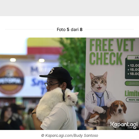
Foto
5
dari
8
© KapanLagi.com/Budy Santoso