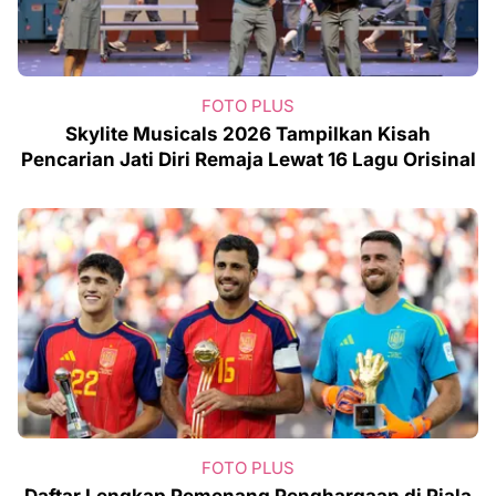
FOTO PLUS
Skylite Musicals 2026 Tampilkan Kisah
Pencarian Jati Diri Remaja Lewat 16 Lagu Orisinal
FOTO PLUS
Daftar Lengkap Pemenang Penghargaan di Piala