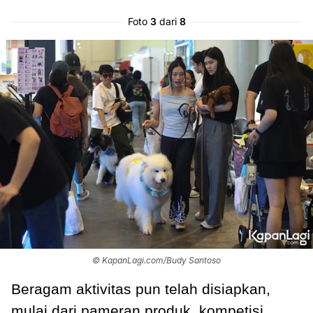
Foto
3
dari
8
© KapanLagi.com/Budy Santoso
Beragam aktivitas pun telah disiapkan,
mulai dari pameran produk, kompetisi