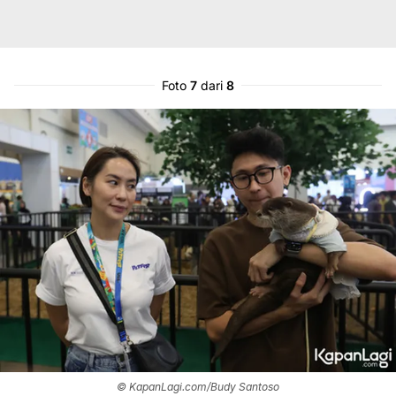
Foto
7
dari
8
© KapanLagi.com/Budy Santoso