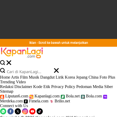
Iklan - Scroll ke bawah untuk melanjutkan
Home
Artis
Film
Musik
Dangdut
Lirik
Korea
Jepang
China
Foto
Plus
Trending
Video
Redaksi
Disclaimer
Kode Etik
Privacy Policy
Pedoman Media Siber
Sitemap
Liputan6.com
Kapanlagi.com
Bola.net
Bola.com
Merdeka.com
Fimela.com
Brilio.net
Connect with Us