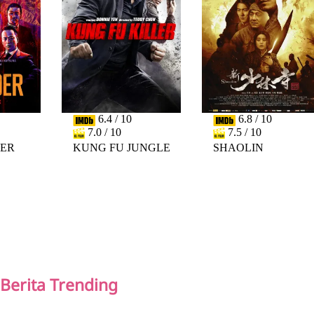
6.4 / 10
6.8 / 10
7.0 / 10
7.5 / 10
DER
KUNG FU JUNGLE
SHAOLIN
PREV
NEXT
Berita Trending