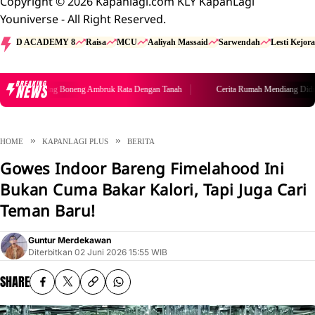
Copyright © 2026 Kapanlagi.com KLY KapanLagi
Youniverse - All Right Reserved.
D ACADEMY 8
Raisa
MCU
Aaliyah Massaid
Sarwendah
Lesti Kejora
BREAKING
NEWS
Cerita Rumah Mendiang Diding Boneng Ambruk Rata Dengan Tanah
HOME
KAPANLAGI PLUS
BERITA
Gowes Indoor Bareng Fimelahood Ini
Bukan Cuma Bakar Kalori, Tapi Juga Cari
Teman Baru!
Guntur Merdekawan
Diterbitkan
02 Juni 2026 15:55 WIB
SHARE