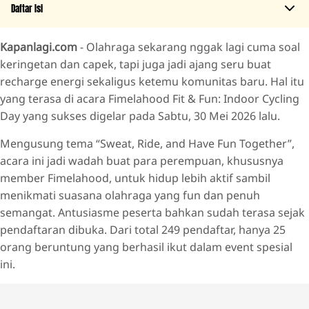
Daftar Isi
Kapanlagi.com
- Olahraga sekarang nggak lagi cuma soal
Indoor Cycling yang Capeknya Puas, Serunya Dapat
keringetan dan capek, tapi juga jadi ajang seru buat
Fimelahood Mau Jadi Ruang Aman dan Positif Buat
recharge energi sekaligus ketemu komunitas baru. Hal itu
Perempuan
yang terasa di acara Fimelahood Fit & Fun: Indoor Cycling
Day yang sukses digelar pada Sabtu, 30 Mei 2026 lalu.
Mengusung tema “Sweat, Ride, and Have Fun Together”,
acara ini jadi wadah buat para perempuan, khususnya
member Fimelahood, untuk hidup lebih aktif sambil
menikmati suasana olahraga yang fun dan penuh
semangat. Antusiasme peserta bahkan sudah terasa sejak
pendaftaran dibuka. Dari total 249 pendaftar, hanya 25
orang beruntung yang berhasil ikut dalam event spesial
ini.