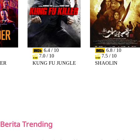
6.4 / 10
6.8 / 10
7.0 / 10
7.5 / 10
DER
KUNG FU JUNGLE
SHAOLIN
PREV
NEXT
Berita Trending