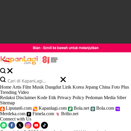
Iklan - Scroll ke bawah untuk melanjutkan
Home
Artis
Film
Musik
Dangdut
Lirik
Korea
Jepang
China
Foto
Plus
Trending
Video
Redaksi
Disclaimer
Kode Etik
Privacy Policy
Pedoman Media Siber
Sitemap
Liputan6.com
Kapanlagi.com
Bola.net
Bola.com
Merdeka.com
Fimela.com
Brilio.net
Connect with Us