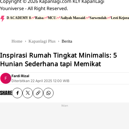
Copyright © 2026 Kapanlagi.com KLY KapanLagi
Youniverse - All Right Reserved.
D ACADEMY 8
Raisa
MCU
Aaliyah Massaid
Sarwendah
Lesti Kejora
Home
Kapanlagi Plus
Berita
Inspirasi Rumah Tingkat Minimalis: 5
Hunian Sederhana tapi Memikat
Fardi Rizal
Diterbitkan
22 April 2025 12:00 WIB
SHARE
Iklan