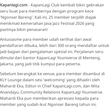
Kapanlagi.com
- KapanLagi Club kembali bikin gebrakan
Dari Menteng ke PIK 2: Serunya Perjalanan dan Festival!
seru buat para membernya dengan program kece
Lebih dari Sekadar Nonton Konser: Bangun Koneksi dan
'Ngonser Bareng'. Kali ini, 25 member terpilih diajak
Kenangan!
menikmati kemeriahan Java Jazz Festival 2026 yang
pastinya bikin penasaran!
Antusiasme para member udah terlihat dari awal
pendaftaran dibuka, lebih dari 300 orang mendaftar untuk
jadi bagian dari pengalaman spesial ini. Perjalanan seru
dimulai dari kantor KapanLagi Youniverse di Menteng,
Jakarta, yang jadi titik kumpul para peserta.
Sebelum berangkat ke venue, para member disambut di
KLY Lounge dalam sesi 'welcoming' yang dihadiri oleh
Mahardi Eka, Editor in Chief KapanLagi.com, dan Mita
Anandayu, Community Relations KapanLagi Youniverse.
Mahardi Eka pun memberikan apresiasi kepada para
member yang sudah ikut Ngonser Bareng tahun ini.