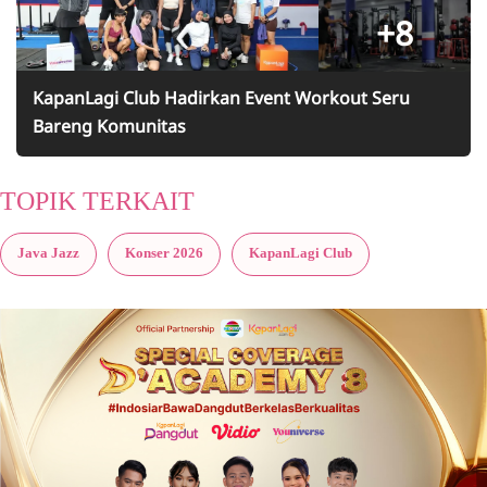
+8
KapanLagi Club Hadirkan Event Workout Seru
Bareng Komunitas
TOPIK TERKAIT
Java Jazz
Konser 2026
KapanLagi Club