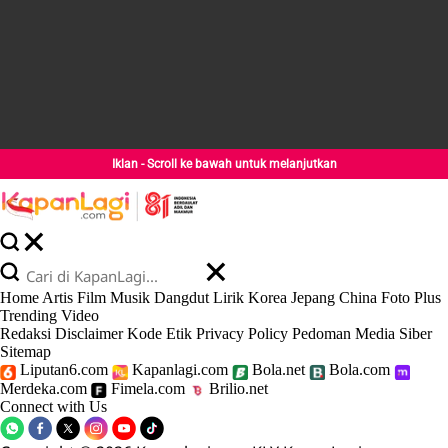
Iklan - Scroll ke bawah untuk melanjutkan
Home
Artis
Film
Musik
Dangdut
Lirik
Korea
Jepang
China
Foto
Plus
Trending
Video
Redaksi
Disclaimer
Kode Etik
Privacy Policy
Pedoman Media Siber
Sitemap
Liputan6.com
Kapanlagi.com
Bola.net
Bola.com
Merdeka.com
Fimela.com
Brilio.net
Connect with Us