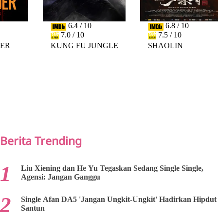
6.4 / 10
6.8 / 10
7.0 / 10
7.5 / 10
DER
KUNG FU JUNGLE
SHAOLIN
PREV
NEXT
Berita Trending
Liu Xiening dan He Yu Tegaskan Sedang Single Single,
Agensi: Jangan Ganggu
Single Afan DA5 'Jangan Ungkit-Ungkit' Hadirkan Hipdut
Santun