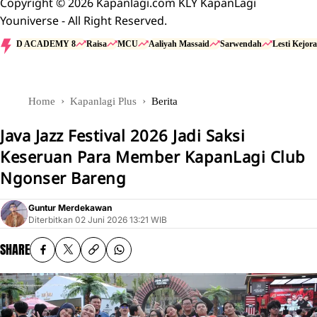
Copyright © 2026 Kapanlagi.com KLY KapanLagi
Youniverse - All Right Reserved.
D ACADEMY 8
Raisa
MCU
Aaliyah Massaid
Sarwendah
Lesti Kejora
Home
Kapanlagi Plus
Berita
Java Jazz Festival 2026 Jadi Saksi
Keseruan Para Member KapanLagi Club
Ngonser Bareng
Guntur Merdekawan
Diterbitkan
02 Juni 2026 13:21 WIB
SHARE