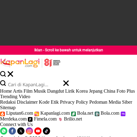
Iklan - Scroll ke bawah untuk melanjutkan
Home
Artis
Film
Musik
Dangdut
Lirik
Korea
Jepang
China
Foto
Plus
Trending
Video
Redaksi
Disclaimer
Kode Etik
Privacy Policy
Pedoman Media Siber
Sitemap
Liputan6.com
Kapanlagi.com
Bola.net
Bola.com
Merdeka.com
Fimela.com
Brilio.net
Connect with Us