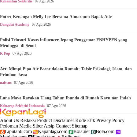
Kehamilan Selebritis
07 Agu 2026
Potret Kenangan Melly Lee Bersama Almarhum Bapak Ade
Dangdut Academy
07 Agu 2026
Polisi Telusuri Kasus Influencer Jepang Penggemar ENHYPEN yang
Meninggal di Seoul
K-Pop
07 Agu 2026
Arti Mimpi Pipa Air Bocor dalam Rumah: Tafsir Psikologi, Islam, dan
Primbon Jawa
naiscnc
07 Agu 2026
Luna Maya Rayakan Ulang Tahun Ibunda di Rumah Kayu nan Indah
Keluarga Selebriti Indonesia
07 Agu 2026
About Us
Redaksi
Product
Disclaimer
Kode Etik
Privacy Policy
Pedoman Media Siber
Arsip
Contact
Sitemap
Liputan6.com
Kapanlagi.com
Bola.net
Bola.com
Merdeka.com
Fimela.com
Brilio.net