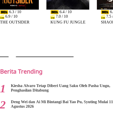
6.3 / 10
6.4 / 10
6.
6.9 / 10
7.0 / 10
7.5 
THE OUTSIDER
KUNG FU JUNGLE
SHAO
PREV
NEXT
Berita Trending
Kiesha Alvaro Tetap Diberi Uang Saku Oleh Pasha Ungu,
Penghasilan Ditabung
Deng Wei dan Ai Mi Bintangi Bai Yao Pu, Syuting Mulai 11
Agustus 2026