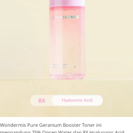
Wondermis Pure Geranium Booster Toner ini
mengandung 75% Onsen Water dan 8X Hyaluronic Acid