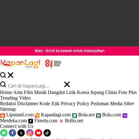
Iklan - Scroll ke bawah untuk melanjutkan
Home
Artis
Film
Musik
Dangdut
Lirik
Korea
Jepang
China
Foto
Plus
Trending
Video
Redaksi
Disclaimer
Kode Etik
Privacy Policy
Pedoman Media Siber
Sitemap
Liputan6.com
Kapanlagi.com
Bola.net
Bola.com
Merdeka.com
Fimela.com
Brilio.net
Connect with Us