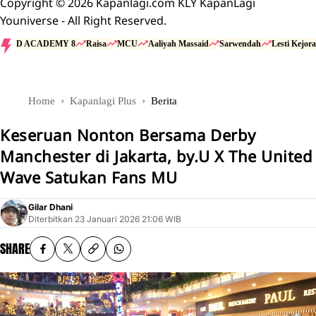
Copyright © 2026 Kapanlagi.com KLY KapanLagi
Youniverse - All Right Reserved.
D ACADEMY 8
Raisa
MCU
Aaliyah Massaid
Sarwendah
Lesti Kejora
Home
Kapanlagi Plus
Berita
Keseruan Nonton Bersama Derby
Manchester di Jakarta, by.U X The United
Wave Satukan Fans MU
Gilar Dhani
Diterbitkan
23 Januari 2026 21:06 WIB
SHARE