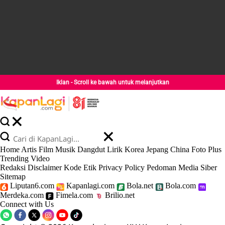
Iklan - Scroll ke bawah untuk melanjutkan
Home
Artis
Film
Musik
Dangdut
Lirik
Korea
Jepang
China
Foto
Plus
Trending
Video
Redaksi
Disclaimer
Kode Etik
Privacy Policy
Pedoman Media Siber
Sitemap
Liputan6.com
Kapanlagi.com
Bola.net
Bola.com
Merdeka.com
Fimela.com
Brilio.net
Connect with Us