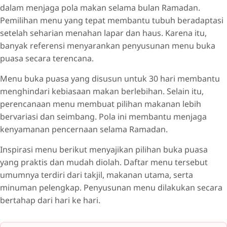
dalam menjaga pola makan selama bulan Ramadan.
Hari 3 dan 4
Pemilihan menu yang tepat membantu tubuh beradaptasi
Hari 5 dan 6
setelah seharian menahan lapar dan haus. Karena itu,
banyak referensi menyarankan penyusunan menu buka
Hari 7 dan 8
puasa secara terencana.
Hari 9 dan 10
Menu buka puasa yang disusun untuk 30 hari membantu
Hari 11 dan 12
menghindari kebiasaan makan berlebihan. Selain itu,
Hari 13 dan 14
perencanaan menu membuat pilihan makanan lebih
Hari 15 dan 16
bervariasi dan seimbang. Pola ini membantu menjaga
Hari 17 dan 18
kenyamanan pencernaan selama Ramadan.
Hari 19 dan 20
Inspirasi menu berikut menyajikan pilihan buka puasa
Hari 21 dan 22
yang praktis dan mudah diolah. Daftar menu tersebut
umumnya terdiri dari takjil, makanan utama, serta
Hari 23 dan 24
minuman pelengkap. Penyusunan menu dilakukan secara
Hari 25 dan 26
bertahap dari hari ke hari.
Hari 27 dan 28
Hari 29 dan 30