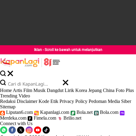
Iklan - Scroll ke bawah untuk melanjutkan
Home
Artis
Film
Musik
Dangdut
Lirik
Korea
Jepang
China
Foto
Plus
Trending
Video
Redaksi
Disclaimer
Kode Etik
Privacy Policy
Pedoman Media Siber
Sitemap
Liputan6.com
Kapanlagi.com
Bola.net
Bola.com
Merdeka.com
Fimela.com
Brilio.net
Connect with Us