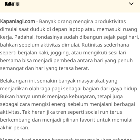
Daftar Isi
Kapanlagi.com
- Banyak orang mengira produktivitas
Olahraga Pagi Bikin Tubuh Lebih Fresh dan Pikiran Lebih
dimulai saat duduk di depan laptop atau memasuki ruang
Fokus
kerja. Padahal, fondasinya sudah dibangun sejak pagi hari,
Akhir Pekan Jadi Momen Recharge yang Lebih Berkualitas
bahkan sebelum aktivitas dimulai. Rutinitas sederhana
Youniverse Active Day: RUN & RAVE Hadirkan Pengalaman
seperti berjalan kaki, jogging, atau mengikuti sesi lari
yang Lebih dari Sekadar Lari
bersama bisa menjadi pembeda antara hari yang penuh
semangat dan hari yang terasa berat.
Belakangan ini, semakin banyak masyarakat yang
menjadikan olahraga pagi sebagai bagian dari gaya hidup.
Bukan hanya untuk menjaga kebugaran, tetapi juga
sebagai cara mengisi energi sebelum menjalani berbagai
aktivitas. Tak heran jika tren seperti social run terus
berkembang dan menjadi pilihan favorit untuk memulai
akhir pekan.
Memulai hari dengan bergerak ternyata bukan sekadar