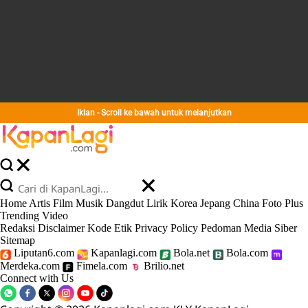
Iklan - Scroll ke bawah untuk melanjutkan
Home
Artis
Film
Musik
Dangdut
Lirik
Korea
Jepang
China
Foto
Plus
Trending
Video
Redaksi
Disclaimer
Kode Etik
Privacy Policy
Pedoman Media Siber
Sitemap
Liputan6.com
Kapanlagi.com
Bola.net
Bola.com
Merdeka.com
Fimela.com
Brilio.net
Connect with Us