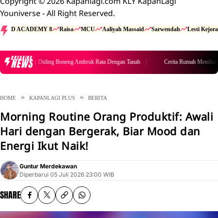
Copyright © 2026 Kapanlagi.com KLY KapanLagi
Youniverse - All Right Reserved.
D ACADEMY 8
Raisa
MCU
Aaliyah Massaid
Sarwendah
Lesti Kejora
BREAKING
NEWS
h Mendiang Diding Boneng Ambruk Rata Dengan Tanah
Cerita Rumah Mendiang Di
HOME
KAPANLAGI PLUS
BERITA
Morning Routine Orang Produktif: Awali
Hari dengan Bergerak, Biar Mood dan
Energi Ikut Naik!
Guntur Merdekawan
Diperbarui
05 Juli 2026 23:00 WIB
SHARE