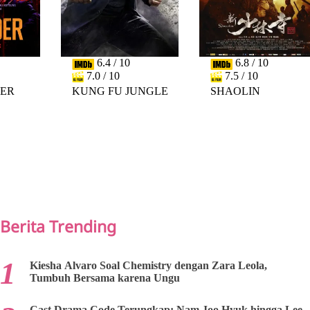
6.4 / 10
6.8 / 10
7.0 / 10
7.5 / 10
DER
KUNG FU JUNGLE
SHAOLIN
PREV
NEXT
Berita Trending
Kiesha Alvaro Soal Chemistry dengan Zara Leola,
Tumbuh Bersama karena Ungu
Cast Drama Code Terungkap: Nam Joo Hyuk hingga Lee