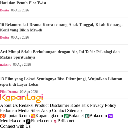
Hati dan Penuh Plot Twist
Berita
06 Agu 2026
10 Rekomendasi Drama Korea tentang Anak Tunggal, Kisah Keluarga
Kecil yang Bikin Mewek
Berita
06 Agu 2026
Arti Mimpi Selalu Berhubungan dengan Air, Ini Tafsir Psikologi dan
Makna Spiritualnya
naiscnc
06 Agu 2026
13 Film yang Lokasi Syutingnya Bisa Dikunjungi, Wujudkan Liburan
seperti di Layar Lebar
Film Drama
06 Agu 2026
About Us
Redaksi
Product
Disclaimer
Kode Etik
Privacy Policy
Pedoman Media Siber
Arsip
Contact
Sitemap
Liputan6.com
Kapanlagi.com
Bola.net
Bola.com
Merdeka.com
Fimela.com
Brilio.net
Connect with Us