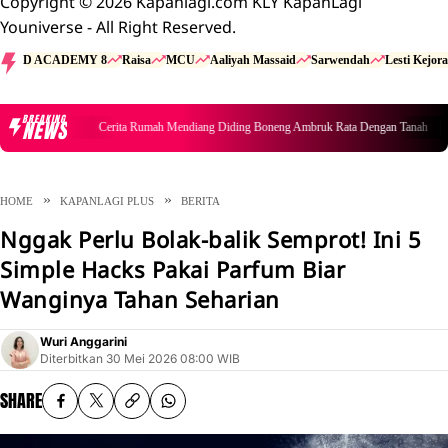
Copyright © 2026 Kapanlagi.com KLY KapanLagi
Youniverse - All Right Reserved.
D ACADEMY 8
Raisa
MCU
Aaliyah Massaid
Sarwendah
Lesti Kejora
BREAKING
NEWS
Cerita Rumah Mendiang Diding Boneng Ambruk Rata Dengan Tanah
HOME
KAPANLAGI PLUS
BERITA
Nggak Perlu Bolak-balik Semprot! Ini 5
Simple Hacks Pakai Parfum Biar
Wanginya Tahan Seharian
Wuri Anggarini
Diterbitkan
30 Mei 2026 08:00 WIB
SHARE