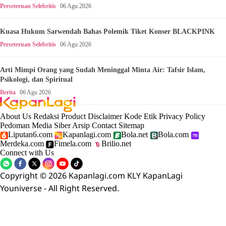
Perseteruan Selebritis
06 Agu 2026
Kuasa Hukum Sarwendah Bahas Polemik Tiket Konser BLACKPINK
Perseteruan Selebritis
06 Agu 2026
Arti Mimpi Orang yang Sudah Meninggal Minta Air: Tafsir Islam,
Psikologi, dan Spiritual
Berita
06 Agu 2026
About Us
Redaksi
Product
Disclaimer
Kode Etik
Privacy Policy
Pedoman Media Siber
Arsip
Contact
Sitemap
Liputan6.com
Kapanlagi.com
Bola.net
Bola.com
Merdeka.com
Fimela.com
Brilio.net
Connect with Us
Copyright © 2026 Kapanlagi.com KLY KapanLagi
Youniverse - All Right Reserved.