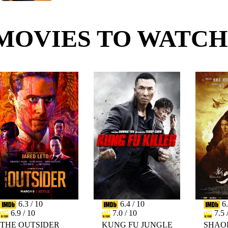
MOVIES TO WATCH
6.3 / 10
6.4 / 10
6.
6.9 / 10
7.0 / 10
7.5 
THE OUTSIDER
KUNG FU JUNGLE
SHAO