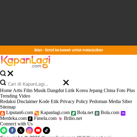
Iklan - Scroll ke bawah untuk melanjutkan
Home
Artis
Film
Musik
Dangdut
Lirik
Korea
Jepang
China
Foto
Plus
Trending
Video
Redaksi
Disclaimer
Kode Etik
Privacy Policy
Pedoman Media Siber
Sitemap
Liputan6.com
Kapanlagi.com
Bola.net
Bola.com
Merdeka.com
Fimela.com
Brilio.net
Connect with Us