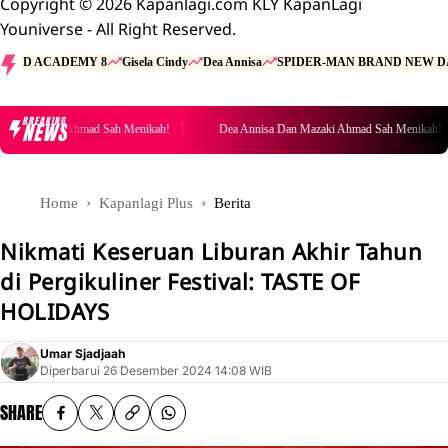
Copyright © 2026 Kapanlagi.com KLY KapanLagi
Youniverse - All Right Reserved.
D ACADEMY 8
Gisela Cindy
Dea Annisa
SPIDER-MAN BRAND NEW D
BREAKING
NEWS
an Mazaki Ahmad Sah Menikah!
Dea Annisa Dan Mazaki Ahmad Sah Menikah!
Home
Kapanlagi Plus
Berita
Nikmati Keseruan Liburan Akhir Tahun
di Pergikuliner Festival: TASTE OF
HOLIDAYS
Umar Sjadjaah
Diperbarui
26 Desember 2024 14:08 WIB
SHARE