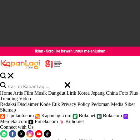
Iklan - Scroll ke bawah untuk melanjutkan
Home
Artis
Film
Musik
Dangdut
Lirik
Korea
Jepang
China
Foto
Plus
Trending
Video
Redaksi
Disclaimer
Kode Etik
Privacy Policy
Pedoman Media Siber
Sitemap
Liputan6.com
Kapanlagi.com
Bola.net
Bola.com
Merdeka.com
Fimela.com
Brilio.net
Connect with Us