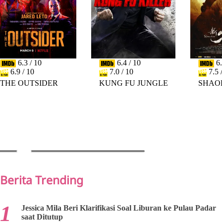
6.3 / 10
6.4 / 10
6.
6.9 / 10
7.0 / 10
7.5 
THE OUTSIDER
KUNG FU JUNGLE
SHAO
PREV
NEXT
Berita Trending
Jessica Mila Beri Klarifikasi Soal Liburan ke Pulau Padar
saat Ditutup