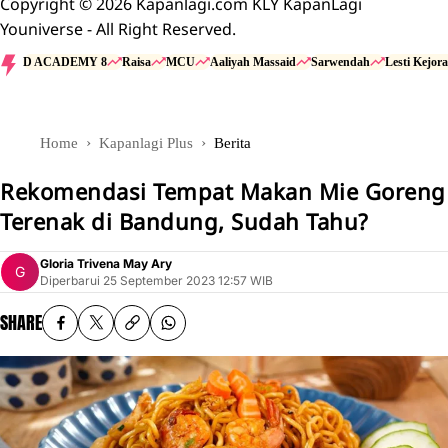
Copyright © 2026 Kapanlagi.com KLY KapanLagi
Youniverse - All Right Reserved.
D ACADEMY 8
Raisa
MCU
Aaliyah Massaid
Sarwendah
Lesti Kejora
Home
Kapanlagi Plus
Berita
Rekomendasi Tempat Makan Mie Goreng
Terenak di Bandung, Sudah Tahu?
Gloria Trivena May Ary
Diperbarui
25 September 2023 12:57 WIB
SHARE