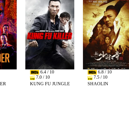
6.4 / 10
6.8 / 10
7.0 / 10
7.5 / 10
DER
KUNG FU JUNGLE
SHAOLIN
PREV
NEXT