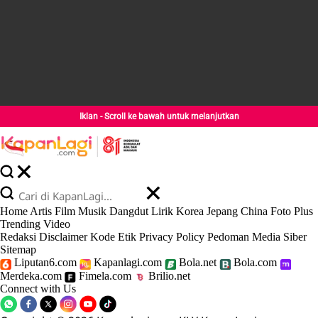
Iklan - Scroll ke bawah untuk melanjutkan
Home
Artis
Film
Musik
Dangdut
Lirik
Korea
Jepang
China
Foto
Plus
Trending
Video
Redaksi
Disclaimer
Kode Etik
Privacy Policy
Pedoman Media Siber
Sitemap
Liputan6.com
Kapanlagi.com
Bola.net
Bola.com
Merdeka.com
Fimela.com
Brilio.net
Connect with Us