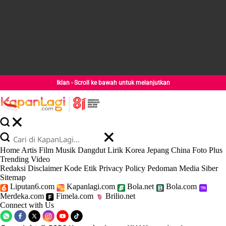
Iklan - Scroll ke bawah untuk melanjutkan
Home
Artis
Film
Musik
Dangdut
Lirik
Korea
Jepang
China
Foto
Plus
Trending
Video
Redaksi
Disclaimer
Kode Etik
Privacy Policy
Pedoman Media Siber
Sitemap
Liputan6.com
Kapanlagi.com
Bola.net
Bola.com
Merdeka.com
Fimela.com
Brilio.net
Connect with Us