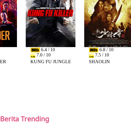
6.4 / 10
6.8 / 10
7.0 / 10
7.5 / 10
DER
KUNG FU JUNGLE
SHAOLIN
PREV
NEXT
Berita Trending