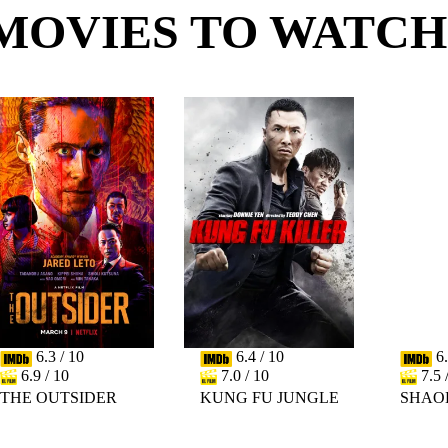
MOVIES TO WATCH
6.3 / 10
6.4 / 10
6.
6.9 / 10
7.0 / 10
7.5 
THE OUTSIDER
KUNG FU JUNGLE
SHAO