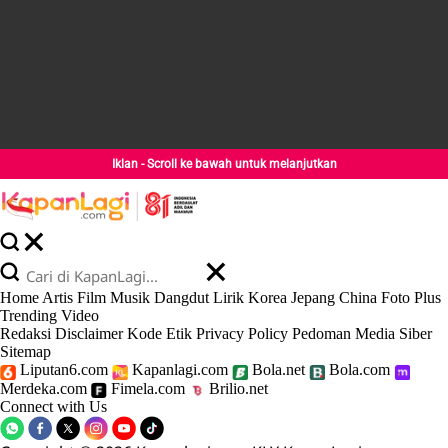
Iklan - Scroll ke bawah untuk melanjutkan
Home
Artis
Film
Musik
Dangdut
Lirik
Korea
Jepang
China
Foto
Plus
Trending
Video
Redaksi
Disclaimer
Kode Etik
Privacy Policy
Pedoman Media Siber
Sitemap
Liputan6.com
Kapanlagi.com
Bola.net
Bola.com
Merdeka.com
Fimela.com
Brilio.net
Connect with Us