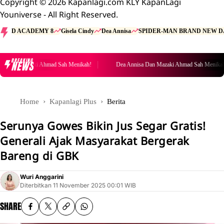
Copyright © 2026 Kapanlagi.com KLY KapanLagi
Youniverse - All Right Reserved.
D ACADEMY 8
Gisela Cindy
Dea Annisa
SPIDER-MAN BRAND NEW D
BREAKING
NEWS
Dan Mazaki Ahmad Sah Menikah!
Dea Annisa Dan Mazaki Ahmad Sah Menikah!
Home
Kapanlagi Plus
Berita
Serunya Gowes Bikin Jus Segar Gratis!
Generali Ajak Masyarakat Bergerak
Bareng di GBK
Wuri Anggarini
Diterbitkan
11 November 2025 00:01 WIB
SHARE