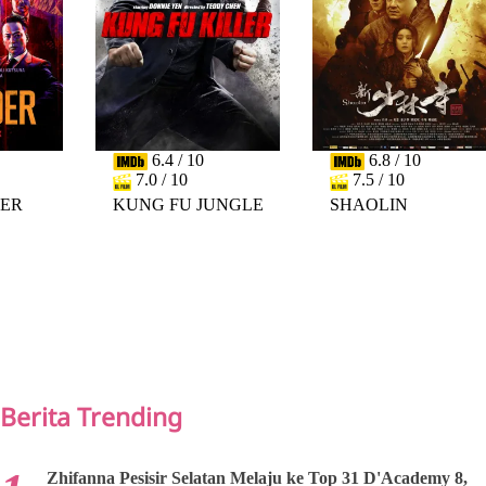
6.4 / 10
6.8 / 10
7.0 / 10
7.5 / 10
DER
KUNG FU JUNGLE
SHAOLIN
PREV
NEXT
Berita Trending
Zhifanna Pesisir Selatan Melaju ke Top 31 D'Academy 8,