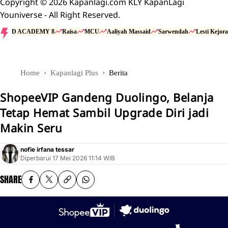
Copyright © 2026 Kapanlagi.com KLY KapanLagi
Youniverse - All Right Reserved.
D ACADEMY 8
Raisa
MCU
Aaliyah Massaid
Sarwendah
Lesti Kejora
Home
Kapanlagi Plus
Berita
ShopeeVIP Gandeng Duolingo, Belanja
Tetap Hemat Sambil Upgrade Diri jadi
Makin Seru
nofie irfana tessar
Diperbarui
17 Mei 2026 11:14 WIB
SHARE