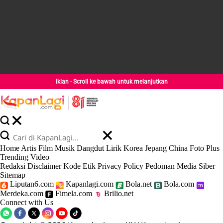
Iklan - Scroll ke bawah untuk melanjutkan
Home
Artis
Film
Musik
Dangdut
Lirik
Korea
Jepang
China
Foto
Plus
Trending
Video
Redaksi
Disclaimer
Kode Etik
Privacy Policy
Pedoman Media Siber
Sitemap
Liputan6.com
Kapanlagi.com
Bola.net
Bola.com
Merdeka.com
Fimela.com
Brilio.net
Connect with Us