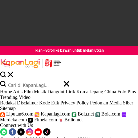
Iklan - Scroll ke bawah untuk melanjutkan
Home
Artis
Film
Musik
Dangdut
Lirik
Korea
Jepang
China
Foto
Plus
Trending
Video
Redaksi
Disclaimer
Kode Etik
Privacy Policy
Pedoman Media Siber
Sitemap
Liputan6.com
Kapanlagi.com
Bola.net
Bola.com
Merdeka.com
Fimela.com
Brilio.net
Connect with Us