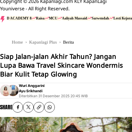
Copyright © 2026 Kapanlagi.com KLY KapanLagi
Youniverse - All Right Reserved.
D ACADEMY 8
Raisa
MCU
Aaliyah Massaid
Sarwendah
Lesti Kejora
Home
Kapanlagi Plus
Berita
Siap Jalan-jalan Akhir Tahun? Jangan
Lupa Bawa Travel Skincare Wondermis
Biar Kulit Tetap Glowing
Wuri Anggarini
Ayu Srikhandi
Diterbitkan
31 Desember 2025 20:45 WIB
SHARE