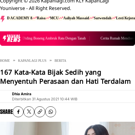
Copyright © 2026 Kapanlagi.com KLY KapanLagi
Youniverse - All Right Reserved.
D ACADEMY 8
Raisa
MCU
Aaliyah Massaid
Sarwendah
Lesti Kejora
BREAKING
NEWS
h Mendiang Diding Boneng Ambruk Rata Dengan Tanah
Cerita Rumah Mendiang Di
HOME
KAPANLAGI PLUS
BERITA
167 Kata-Kata Bijak Sedih yang
Menyentuh Perasaan dan Hati Terdalam
Dhia Amira
Diterbitkan
31 Agustus 2021 10:44 WIB
SHARE