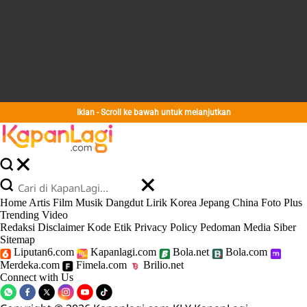
Iklan - Scroll ke bawah untuk melanjutkan
Home
Artis
Film
Musik
Dangdut
Lirik
Korea
Jepang
China
Foto
Plus
Trending
Video
Redaksi
Disclaimer
Kode Etik
Privacy Policy
Pedoman Media Siber
Sitemap
Liputan6.com
Kapanlagi.com
Bola.net
Bola.com
Merdeka.com
Fimela.com
Brilio.net
Connect with Us