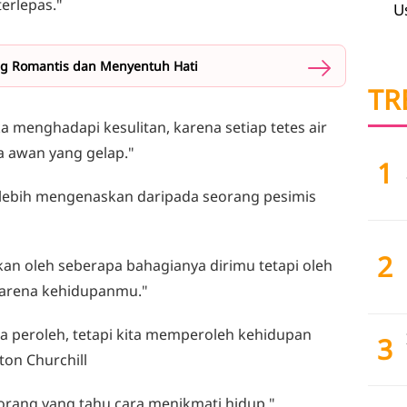
erlepas."
U
ng Romantis dan Menyentuh Hati
TR
ka menghadapi kesulitan, karena setiap tetes air
a awan yang gelap."
1
lebih mengenaskan daripada seorang pesimis
2
kan oleh seberapa bahagianya dirimu tetapi oleh
karena kehidupanmu."
ta peroleh, tetapi kita memperoleh kehidupan
3
ton Churchill
orang yang tahu cara menikmati hidup."