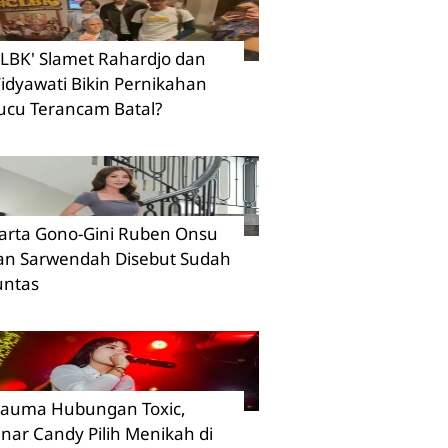
CLBK' Slamet Rahardjo dan
idyawati Bikin Pernikahan
ucu Terancam Batal?
arta Gono-Gini Ruben Onsu
an Sarwendah Disebut Sudah
untas
rauma Hubungan Toxic,
inar Candy Pilih Menikah di