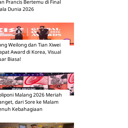
an Prancis Bertemu di Final
iala Dunia 2026
ong Weilong dan Tian Xiwei
apat Award di Korea, Visual
uar Biasa!
oliponi Malang 2026 Meriah
anget, dari Sore ke Malam
enuh Kebahagiaan