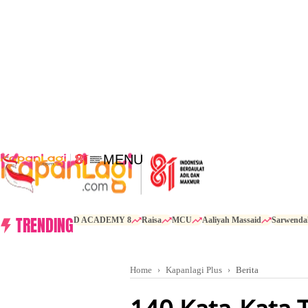
MENU
TRENDING
D ACADEMY 8
Raisa
MCU
Aaliyah Massaid
Sarwenda
Home
Kapanlagi Plus
Berita