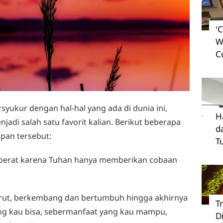
'
W
C
rsyukur dengan hal-hal yang ada di dunia ini,
H
njadi salah satu favorit kalian. Berikut beberapa
d
upan tersebut:
T
u berat karena Tuhan hanya memberikan cobaan
surut, berkembang dan bertumbuh hingga akhirnya
T
yang kau bisa, sebermanfaat yang kau mampu,
D