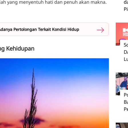
d
indah yang menyentuh hati dan penuh akan makna.
P
Adanya Pertolongan Terkait Kondisi Hidup
S
ang Kehidupan
D
L
P
B
P