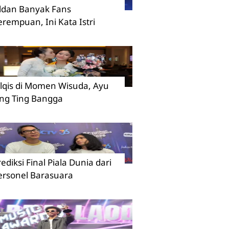
ildan Banyak Fans
erempuan, Ini Kata Istri
ilqis di Momen Wisuda, Ayu
ing Ting Bangga
rediksi Final Piala Dunia dari
ersonel Barasuara