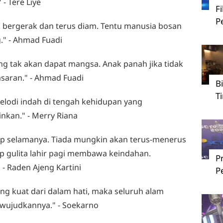
- Tere Liye
F
P
dak bergerak dan terus diam. Tentu manusia bosan
" - Ahmad Fuadi
rang tak akan dapat mangsa. Anak panah jika tidak
asaran." - Ahmad Fuadi
B
T
elodi indah di tengah kehidupan yang
kan." - Merry Riana
etap selamanya. Tiada mungkin akan terus-menerus
p gulita lahir pagi membawa keindahan.
P
- Raden Ajeng Kartini
P
yang kuat dari dalam hati, maka seluruh alam
ujudkannya." - Soekarno