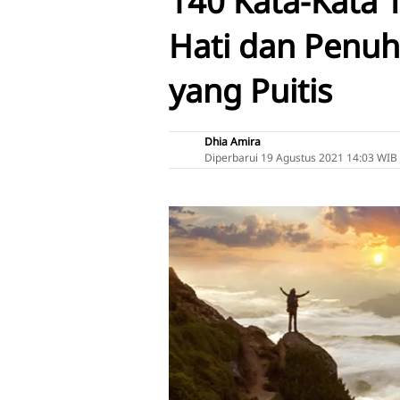
140 Kata-Kata 
Hati dan Penuh
yang Puitis
Dhia Amira
Diperbarui
19 Agustus 2021 14:03 WIB