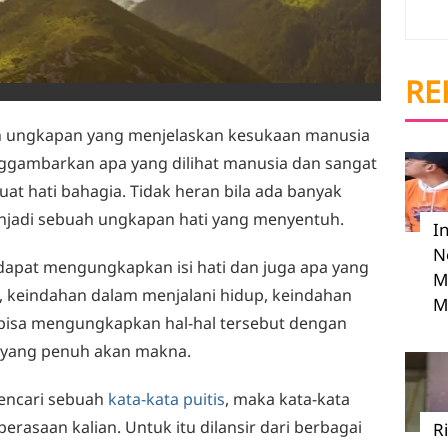
RE
 ungkapan yang menjelaskan kesukaan manusia
nggambarkan apa yang dilihat manusia dan sangat
t hati bahagia. Tidak heran bila ada banyak
enjadi sebuah ungkapan hati yang menyentuh.
I
N
 dapat mengungkapkan isi hati dan juga apa yang
M
ia, keindahan dalam menjalani hidup, keindahan
M
ta bisa mengungkapkan hal-hal tersebut dengan
yang penuh akan makna.
encari sebuah
kata-kata puitis
, maka kata-kata
perasaan kalian. Untuk itu dilansir dari berbagai
R