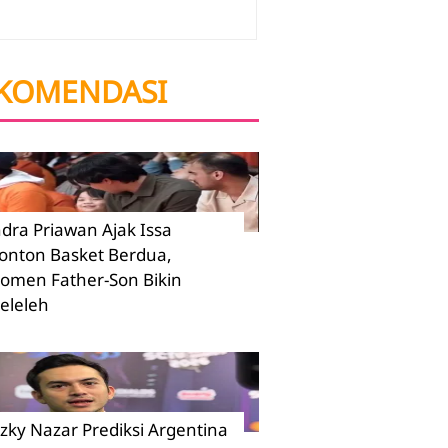
KOMENDASI
ndra Priawan Ajak Issa
onton Basket Berdua,
omen Father-Son Bikin
eleleh
izky Nazar Prediksi Argentina