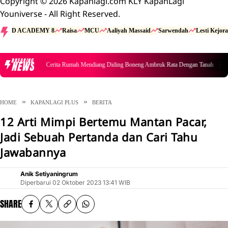
Copyright © 2026 Kapanlagi.com KLY KapanLagi
Youniverse - All Right Reserved.
D ACADEMY 8
Raisa
MCU
Aaliyah Massaid
Sarwendah
Lesti Kejora
BREAKING
NEWS
Cerita Rumah Mendiang Diding Boneng Ambruk Rata Dengan Tanah
HOME
KAPANLAGI PLUS
BERITA
12 Arti Mimpi Bertemu Mantan Pacar,
Jadi Sebuah Pertanda dan Cari Tahu
Jawabannya
Anik Setiyaningrum
Diperbarui
02 Oktober 2023 13:41 WIB
SHARE