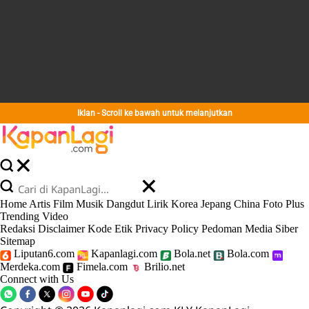
Iklan - Scroll ke bawah untuk melanjutkan
Home
Artis
Film
Musik
Dangdut
Lirik
Korea
Jepang
China
Foto
Plus
Trending
Video
Redaksi
Disclaimer
Kode Etik
Privacy Policy
Pedoman Media Siber
Sitemap
Liputan6.com
Kapanlagi.com
Bola.net
Bola.com
Merdeka.com
Fimela.com
Brilio.net
Connect with Us