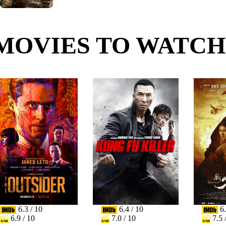
MOVIES TO WATCH
6.3 / 10
6.4 / 10
6.
6.9 / 10
7.0 / 10
7.5 