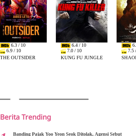
6.3 / 10
6.4 / 10
6.
6.9 / 10
7.0 / 10
7.5 
THE OUTSIDER
KUNG FU JUNGLE
SHAO
PREV
NEXT
Berita Trending
Banding Pajak Yoo Yeon Seok Ditolak, Agensi Sebut