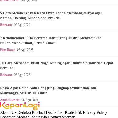
5 Cara Membersihkan Kaca Oven Tanpa Membongkarnya agar
Kembali Bening, Mudah dan Praktis
Relevant
06 Agu 2026
7 Rekomendasi Film Bertema Hantu yang Justru Menyedihkan,
Bukan Menakutkan, Penuh Emosi
Film Horor
06 Agu 2026
10 Cara Menanam Buah Naga Kuning agar Tumbuh Subur dan Cepat
Berbuah
Relevant
06 Agu 2026
Rossa Ajak Raina Naik Panggung, Ungkap Syukur dan Tak
Menyangka Setelah 10 Tahun
Anak Selebriti
06 Agu 2026
About Us
Redaksi
Product
Disclaimer
Kode Etik
Privacy Policy
Pedoman Media Siber
Arsip
Contact
Sitemap