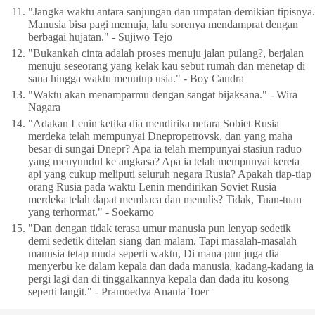
"Jangka waktu antara sanjungan dan umpatan demikian tipisnya.
Manusia bisa pagi memuja, lalu sorenya mendamprat dengan
berbagai hujatan." - Sujiwo Tejo
"Bukankah cinta adalah proses menuju jalan pulang?, berjalan
menuju seseorang yang kelak kau sebut rumah dan menetap di
sana hingga waktu menutup usia." - Boy Candra
"Waktu akan menamparmu dengan sangat bijaksana." - Wira
Nagara
"Adakan Lenin ketika dia mendirika nefara Sobiet Rusia
merdeka telah mempunyai Dnepropetrovsk, dan yang maha
besar di sungai Dnepr? Apa ia telah mempunyai stasiun raduo
yang menyundul ke angkasa? Apa ia telah mempunyai kereta
api yang cukup meliputi seluruh negara Rusia? Apakah tiap-tiap
orang Rusia pada waktu Lenin mendirikan Soviet Rusia
merdeka telah dapat membaca dan menulis? Tidak, Tuan-tuan
yang terhormat." - Soekarno
"Dan dengan tidak terasa umur manusia pun lenyap sedetik
demi sedetik ditelan siang dan malam. Tapi masalah-masalah
manusia tetap muda seperti waktu, Di mana pun juga dia
menyerbu ke dalam kepala dan dada manusia, kadang-kadang ia
pergi lagi dan di tinggalkannya kepala dan dada itu kosong
seperti langit." - Pramoedya Ananta Toer