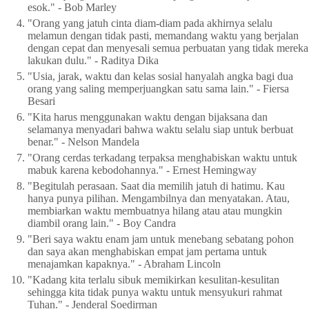
esok." - Bob Marley
"Orang yang jatuh cinta diam-diam pada akhirnya selalu
melamun dengan tidak pasti, memandang waktu yang berjalan
dengan cepat dan menyesali semua perbuatan yang tidak mereka
lakukan dulu." - Raditya Dika
"Usia, jarak, waktu dan kelas sosial hanyalah angka bagi dua
orang yang saling memperjuangkan satu sama lain." - Fiersa
Besari
"Kita harus menggunakan waktu dengan bijaksana dan
selamanya menyadari bahwa waktu selalu siap untuk berbuat
benar." - Nelson Mandela
"Orang cerdas terkadang terpaksa menghabiskan waktu untuk
mabuk karena kebodohannya." - Ernest Hemingway
"Begitulah perasaan. Saat dia memilih jatuh di hatimu. Kau
hanya punya pilihan. Mengambilnya dan menyatakan. Atau,
membiarkan waktu membuatnya hilang atau atau mungkin
diambil orang lain." - Boy Candra
"Beri saya waktu enam jam untuk menebang sebatang pohon
dan saya akan menghabiskan empat jam pertama untuk
menajamkan kapaknya." - Abraham Lincoln
"Kadang kita terlalu sibuk memikirkan kesulitan-kesulitan
sehingga kita tidak punya waktu untuk mensyukuri rahmat
Tuhan." - Jenderal Soedirman