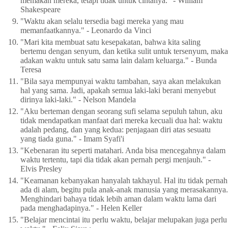
memakan mereka, tetapi tidak untuk cintanya." - William
Shakespeare
"Waktu akan selalu tersedia bagi mereka yang mau
memanfaatkannya." - Leonardo da Vinci
"Mari kita membuat satu kesepakatan, bahwa kita saling
bertemu dengan senyum, dan ketika sulit untuk tersenyum, maka
adakan waktu untuk satu sama lain dalam keluarga." - Bunda
Teresa
"Bila saya mempunyai waktu tambahan, saya akan melakukan
hal yang sama. Jadi, apakah semua laki-laki berani menyebut
dirinya laki-laki." - Nelson Mandela
"Aku berteman dengan seorang sufi selama sepuluh tahun, aku
tidak mendapatkan manfaat dari mereka kecuali dua hal: waktu
adalah pedang, dan yang kedua: penjagaan diri atas sesuatu
yang tiada guna." - Imam Syafi'i
"Kebenaran itu seperti matahari. Anda bisa mencegahnya dalam
waktu tertentu, tapi dia tidak akan pernah pergi menjauh." -
Elvis Presley
"Keamanan kebanyakan hanyalah takhayul. Hal itu tidak pernah
ada di alam, begitu pula anak-anak manusia yang merasakannya.
Menghindari bahaya tidak lebih aman dalam waktu lama dari
pada menghadapinya." - Helen Keller
"Belajar mencintai itu perlu waktu, belajar melupakan juga perlu