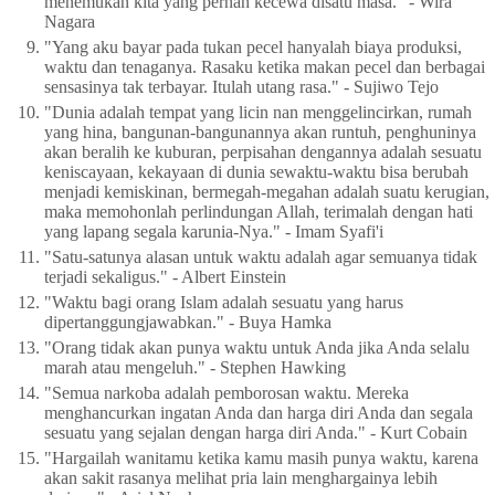
menemukan kita yang pernah kecewa disatu masa." - Wira
Nagara
"Yang aku bayar pada tukan pecel hanyalah biaya produksi,
waktu dan tenaganya. Rasaku ketika makan pecel dan berbagai
sensasinya tak terbayar. Itulah utang rasa." - Sujiwo Tejo
"Dunia adalah tempat yang licin nan menggelincirkan, rumah
yang hina, bangunan-bangunannya akan runtuh, penghuninya
akan beralih ke kuburan, perpisahan dengannya adalah sesuatu
keniscayaan, kekayaan di dunia sewaktu-waktu bisa berubah
menjadi kemiskinan, bermegah-megahan adalah suatu kerugian,
maka memohonlah perlindungan Allah, terimalah dengan hati
yang lapang segala karunia-Nya." - Imam Syafi'i
"Satu-satunya alasan untuk waktu adalah agar semuanya tidak
terjadi sekaligus." - Albert Einstein
"Waktu bagi orang Islam adalah sesuatu yang harus
dipertanggungjawabkan." - Buya Hamka
"Orang tidak akan punya waktu untuk Anda jika Anda selalu
marah atau mengeluh." - Stephen Hawking
"Semua narkoba adalah pemborosan waktu. Mereka
menghancurkan ingatan Anda dan harga diri Anda dan segala
sesuatu yang sejalan dengan harga diri Anda." - Kurt Cobain
"Hargailah wanitamu ketika kamu masih punya waktu, karena
akan sakit rasanya melihat pria lain menghargainya lebih