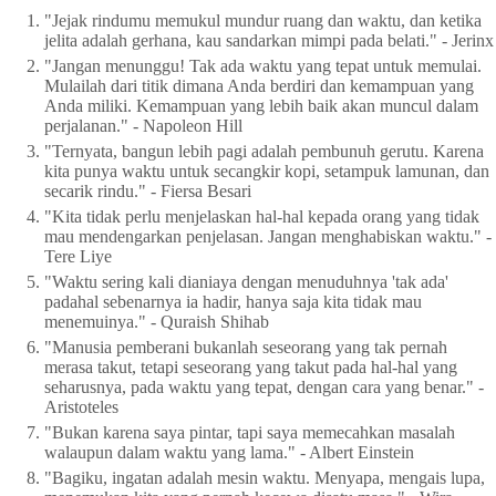
"Jejak rindumu memukul mundur ruang dan waktu, dan ketika
jelita adalah gerhana, kau sandarkan mimpi pada belati." - Jerinx
"Jangan menunggu! Tak ada waktu yang tepat untuk memulai.
Mulailah dari titik dimana Anda berdiri dan kemampuan yang
Anda miliki. Kemampuan yang lebih baik akan muncul dalam
perjalanan." - Napoleon Hill
"Ternyata, bangun lebih pagi adalah pembunuh gerutu. Karena
kita punya waktu untuk secangkir kopi, setampuk lamunan, dan
secarik rindu." - Fiersa Besari
"Kita tidak perlu menjelaskan hal-hal kepada orang yang tidak
mau mendengarkan penjelasan. Jangan menghabiskan waktu." -
Tere Liye
"Waktu sering kali dianiaya dengan menuduhnya 'tak ada'
padahal sebenarnya ia hadir, hanya saja kita tidak mau
menemuinya." - Quraish Shihab
"Manusia pemberani bukanlah seseorang yang tak pernah
merasa takut, tetapi seseorang yang takut pada hal-hal yang
seharusnya, pada waktu yang tepat, dengan cara yang benar." -
Aristoteles
"Bukan karena saya pintar, tapi saya memecahkan masalah
walaupun dalam waktu yang lama." - Albert Einstein
"Bagiku, ingatan adalah mesin waktu. Menyapa, mengais lupa,