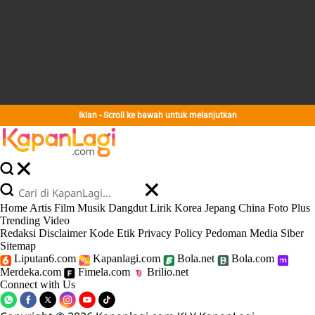
Iklan - Scroll ke bawah untuk melanjutkan
Home
Artis
Film
Musik
Dangdut
Lirik
Korea
Jepang
China
Foto
Plus
Trending
Video
Redaksi
Disclaimer
Kode Etik
Privacy Policy
Pedoman Media Siber
Sitemap
Liputan6.com
Kapanlagi.com
Bola.net
Bola.com
Merdeka.com
Fimela.com
Brilio.net
Connect with Us