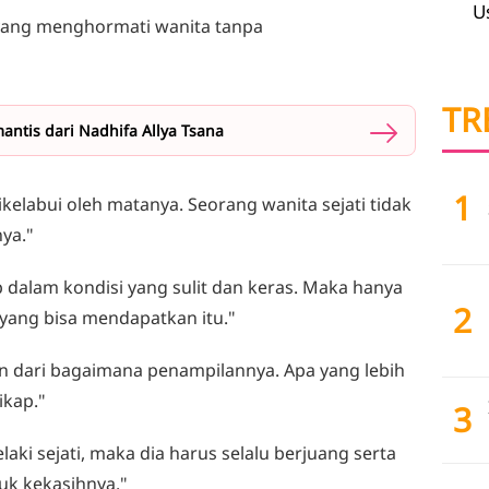
U
ia yang menghormati wanita tanpa
TR
antis dari Nadhifa Allya Tsana
1
dikelabui oleh matanya. Seorang wanita sejati tidak
ya."
up dalam kondisi yang sulit dan keras. Maka hanya
2
yang bisa mendapatkan itu."
ukan dari bagaimana penampilannya. Apa yang lebih
ikap."
3
laki sejati, maka dia harus selalu berjuang serta
uk kekasihnya."