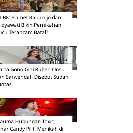
CLBK' Slamet Rahardjo dan
idyawati Bikin Pernikahan
ucu Terancam Batal?
arta Gono-Gini Ruben Onsu
an Sarwendah Disebut Sudah
untas
rauma Hubungan Toxic,
inar Candy Pilih Menikah di