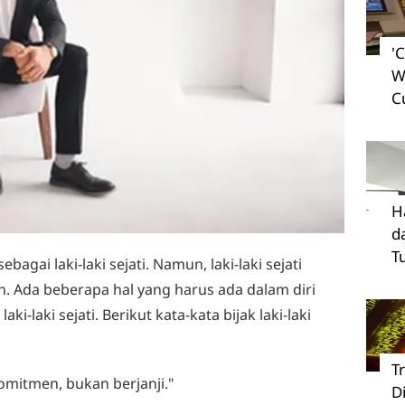
'
W
C
H
d
T
sebagai laki-laki sejati. Namun, laki-laki sejati
ah. Ada beberapa hal yang harus ada dalam diri
aki-laki sejati. Berikut kata-kata bijak laki-laki
T
komitmen, bukan berjanji."
D