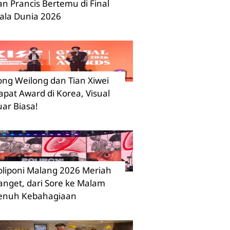
an Prancis Bertemu di Final
iala Dunia 2026
ong Weilong dan Tian Xiwei
apat Award di Korea, Visual
uar Biasa!
oliponi Malang 2026 Meriah
anget, dari Sore ke Malam
enuh Kebahagiaan