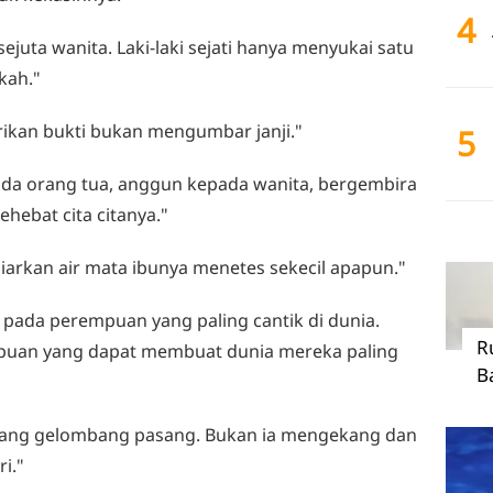
4
a sejuta wanita. Laki-laki sejati hanya menyukai satu
kah."
erikan bukti bukan mengumbar janji."
5
kepada orang tua, anggun kepada wanita, bergembira
hebat cita citanya."
mbiarkan air mata ibunya menetes sekecil apapun."
tai pada perempuan yang paling cantik di dunia.
R
uan yang dapat membuat dunia mereka paling
B
antang gelombang pasang. Bukan ia mengekang dan
i."