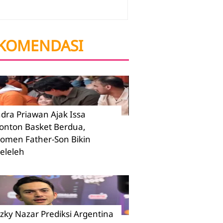
KOMENDASI
ndra Priawan Ajak Issa
onton Basket Berdua,
omen Father-Son Bikin
eleleh
izky Nazar Prediksi Argentina