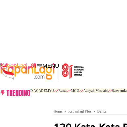
MENU
TRENDING
D ACADEMY 8
Raisa
MCU
Aaliyah Massaid
Sarwenda
Home
Kapanlagi Plus
Berita