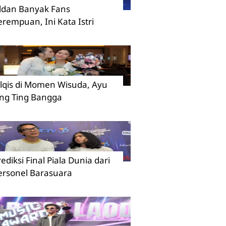
ildan Banyak Fans
erempuan, Ini Kata Istri
ilqis di Momen Wisuda, Ayu
ing Ting Bangga
rediksi Final Piala Dunia dari
ersonel Barasuara