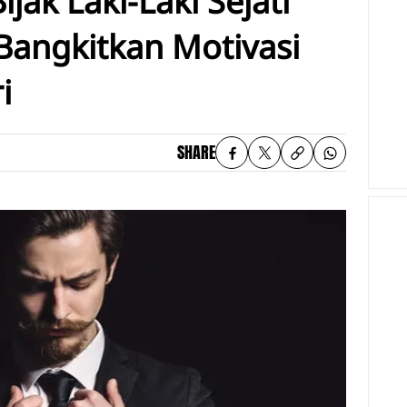
jak Laki-Laki Sejati
angkitkan Motivasi
i
SHARE