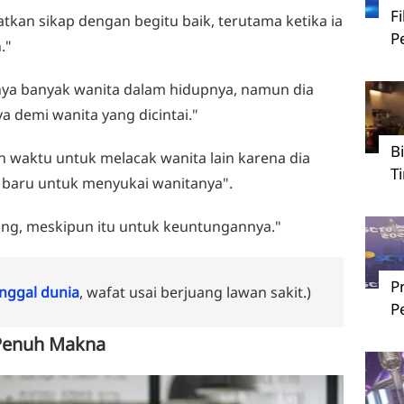
F
atkan sikap dengan begitu baik, terutama ketika ia
P
."
punya banyak wanita dalam hidupnya, namun dia
 demi wanita yang dicintai."
B
n waktu untuk melacak wanita lain karena dia
T
 baru untuk menyukai wanitanya".
hong, meskipun itu untuk keuntungannya."
P
ggal dunia
, wafat usai berjuang lawan sakit.)
P
i Penuh Makna