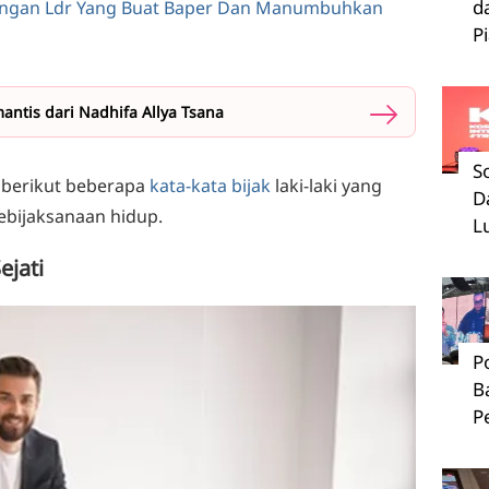
d
angan Ldr Yang Buat Baper Dan Manumbuhkan
P
antis dari Nadhifa Allya Tsana
S
 berikut beberapa
kata-kata bijak
laki-laki yang
D
bijaksanaan hidup.
L
ejati
P
B
P