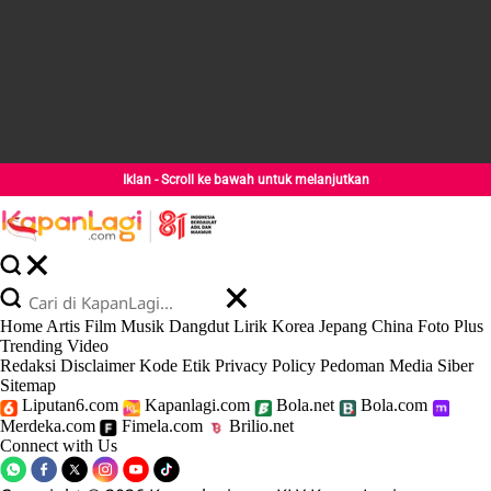
Iklan - Scroll ke bawah untuk melanjutkan
Home
Artis
Film
Musik
Dangdut
Lirik
Korea
Jepang
China
Foto
Plus
Trending
Video
Redaksi
Disclaimer
Kode Etik
Privacy Policy
Pedoman Media Siber
Sitemap
Liputan6.com
Kapanlagi.com
Bola.net
Bola.com
Merdeka.com
Fimela.com
Brilio.net
Connect with Us