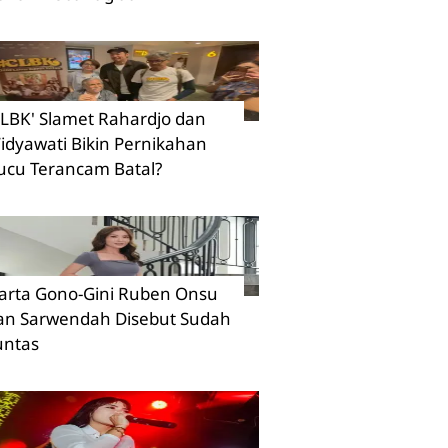
CLBK' Slamet Rahardjo dan
idyawati Bikin Pernikahan
ucu Terancam Batal?
arta Gono-Gini Ruben Onsu
an Sarwendah Disebut Sudah
untas