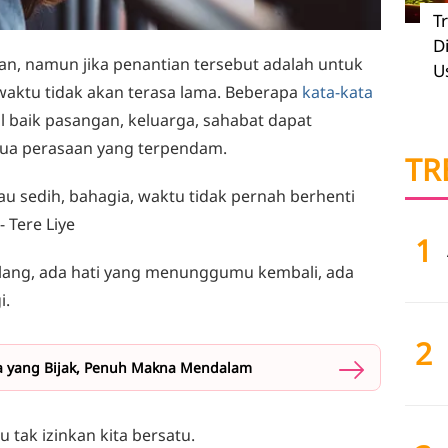
T
D
, namun jika penantian tersebut adalah untuk
U
waktu tidak akan terasa lama. Beberapa
kata-kata
l baik pasangan, keluarga, sahabat dapat
ua perasaan yang terpendam.
TR
u sedih, bahagia, waktu tidak pernah berhenti
 Tere Liye
1
lang, ada hati yang menunggumu kembali, ada
i.
2
a yang Bijak, Penuh Makna Mendalam
tak izinkan kita bersatu.