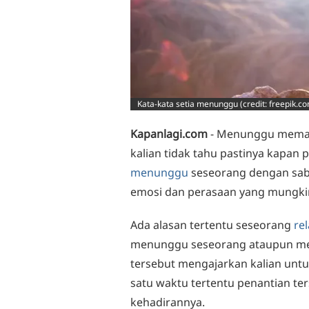
Kata-kata setia menunggu (credit: freepik.c
Kapanlagi.com
- Menunggu memang
kalian tidak tahu pastinya kapan 
menunggu
seseorang dengan sab
emosi dan perasaan yang mungkin
Ada alasan tertentu seseorang
re
menunggu seseorang ataupun me
tersebut mengajarkan kalian untu
satu waktu tertentu penantian te
kehadirannya.