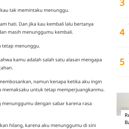
3
 kau tak memintaku menunggu.
am hati. Dan jika kau kembali lalu bertanya
4
a dan masih menunggumu kembali.
u tetap menunggu.
5
 bahwa kamu adalah salah satu alasan mengapa
tahan.
n membosankan, namun kenapa ketika aku ingin
ku memaksaku untuk tetap memperjuangkanmu.
ng menunggumu dengan sabar karena rasa
R
B
 akan hilang, karena aku menunggumu di sini