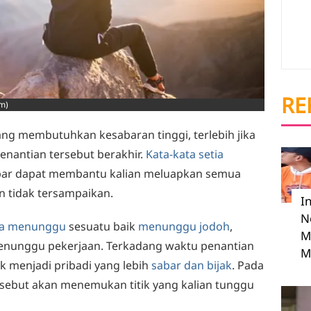
RE
om)
 membutuhkan kesabaran tinggi, terlebih jika
penantian tersebut berakhir.
Kata-kata setia
ar dapat membantu kalian meluapkan semua
 tidak tersampaikan.
I
N
la menunggu
sesuatu baik
menunggu jodoh
,
M
nunggu pekerjaan. Terkadang waktu penantian
M
k menjadi pribadi yang lebih
sabar dan bijak
. Pada
rsebut akan menemukan titik yang kalian tunggu