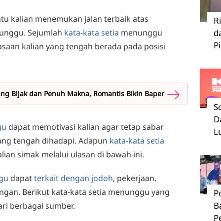
 kalian menemukan jalan terbaik atas
R
 tunggu. Sejumlah
kata-kata setia
menunggu
d
P
saan kalian yang tengah berada pada posisi
ng Bijak dan Penuh Makna, Romantis Bikin Baper
S
D
ggu
dapat memotivasi kalian agar tetap sabar
L
ang tengah dihadapi. Adapun
kata-kata setia
an simak melalui ulasan di bawah ini.
ggu
dapat
terkait dengan jodoh
, pekerjaan,
gan. Berikut kata-kata setia menunggu yang
P
B
ri berbagai sumber.
P