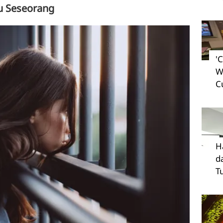
u Seseorang
'
W
C
H
d
T