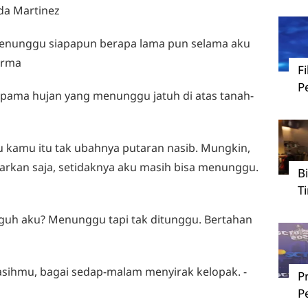
ida Martinez
menunggu siapapun berapa lama pun selama aku
arma
F
P
ama hujan yang menunggu jatuh di atas tanah-
 kamu itu tak ubahnya putaran nasib. Mungkin,
iarkan saja, setidaknya aku masih bisa menunggu.
B
T
uh aku? Menunggu tapi tak ditunggu. Bertahan
sihmu, bagai sedap-malam menyirak kelopak. -
P
P