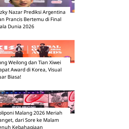
izky Nazar Prediksi Argentina
an Prancis Bertemu di Final
iala Dunia 2026
ong Weilong dan Tian Xiwei
apat Award di Korea, Visual
uar Biasa!
oliponi Malang 2026 Meriah
anget, dari Sore ke Malam
enuh Kebahagiaan