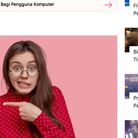
g Bagi Pengguna Komputer
F
P
B
T
P
P