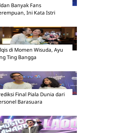
ildan Banyak Fans
erempuan, Ini Kata Istri
ilqis di Momen Wisuda, Ayu
ing Ting Bangga
rediksi Final Piala Dunia dari
ersonel Barasuara