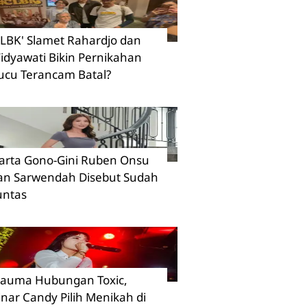
CLBK' Slamet Rahardjo dan
idyawati Bikin Pernikahan
ucu Terancam Batal?
arta Gono-Gini Ruben Onsu
an Sarwendah Disebut Sudah
untas
rauma Hubungan Toxic,
inar Candy Pilih Menikah di