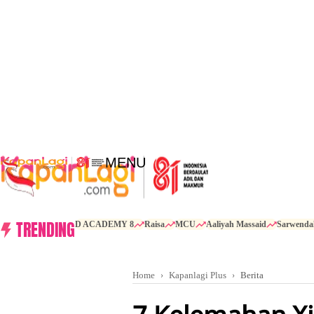
MENU
TRENDING
D ACADEMY 8
Raisa
MCU
Aaliyah Massaid
Sarwenda
Home
Kapanlagi Plus
Berita