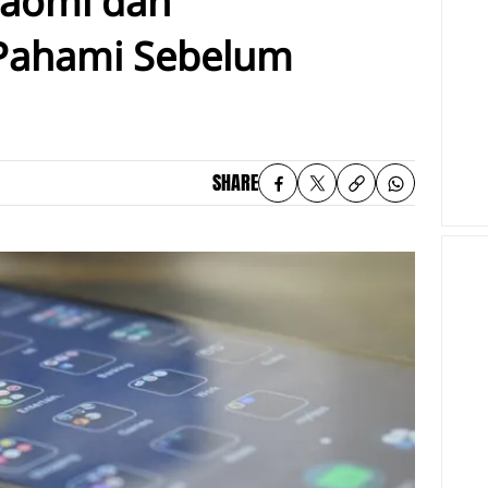
iaomi dan
 Pahami Sebelum
SHARE