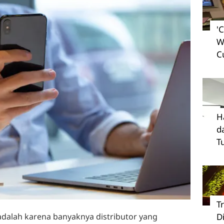
'
W
C
H
d
T
T
dalah karena banyaknya distributor yang
D