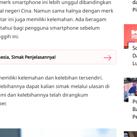
d
merk smartphone ini lebih unggul dibandingkan
P
al negeri Cina. Namun sama halnya dengan merk
ntar ini juga memiliki kelemahan. Ada beragam
ketahui bagi pengguna smartphone sebelum
gih ini.
S
D
nesia, Simak Penjelasannya!
L
emiliki kelemahan dan kelebihan tersendiri.
bihannya dapat kalian simak melalui ulasan di
omi dan kelebihannya telah dirangkum
P
er.
B
P