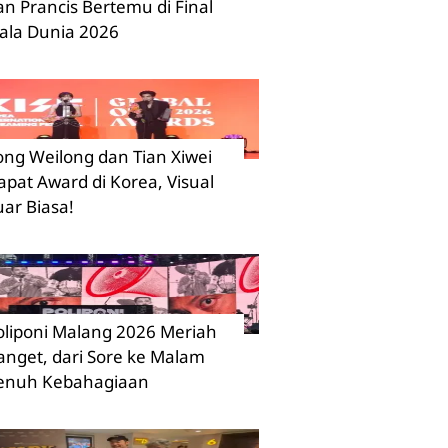
an Prancis Bertemu di Final
iala Dunia 2026
ong Weilong dan Tian Xiwei
apat Award di Korea, Visual
uar Biasa!
oliponi Malang 2026 Meriah
anget, dari Sore ke Malam
enuh Kebahagiaan