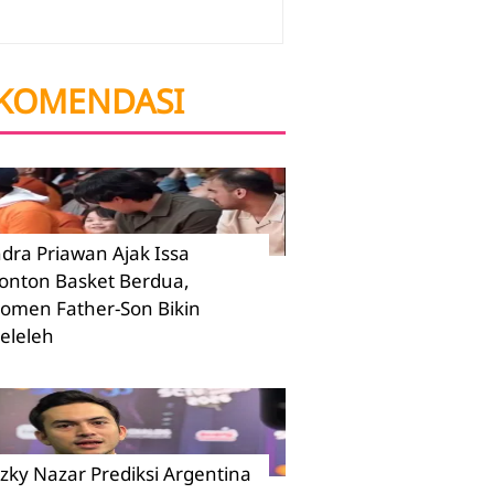
KOMENDASI
ndra Priawan Ajak Issa
onton Basket Berdua,
omen Father-Son Bikin
eleleh
izky Nazar Prediksi Argentina