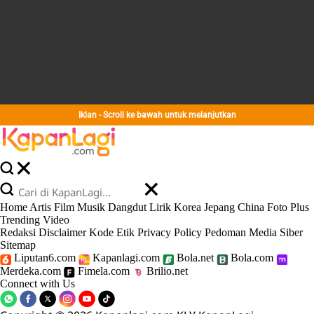
Iklan - Scroll ke bawah untuk melanjutkan
Home
Artis
Film
Musik
Dangdut
Lirik
Korea
Jepang
China
Foto
Plus
Trending
Video
Redaksi
Disclaimer
Kode Etik
Privacy Policy
Pedoman Media Siber
Sitemap
Liputan6.com
Kapanlagi.com
Bola.net
Bola.com
Merdeka.com
Fimela.com
Brilio.net
Connect with Us