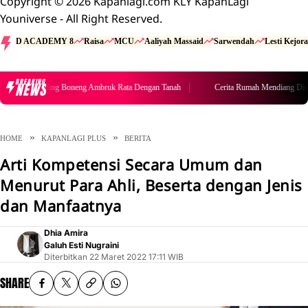
Copyright © 2026 Kapanlagi.com KLY KapanLagi
Youniverse - All Right Reserved.
D ACADEMY 8
Raisa
MCU
Aaliyah Massaid
Sarwendah
Lesti Kejora
BREAKING
NEWS
Cerita Rumah Mendiang Diding Boneng Ambruk Rata Dengan Tanah
HOME
KAPANLAGI PLUS
BERITA
Arti Kompetensi Secara Umum dan
Menurut Para Ahli, Beserta dengan Jenis
dan Manfaatnya
Dhia Amira
Galuh Esti Nugraini
Diterbitkan
22 Maret 2022 17:11 WIB
SHARE