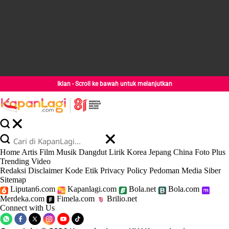
Iklan - Scroll ke bawah untuk melanjutkan
Home
Artis
Film
Musik
Dangdut
Lirik
Korea
Jepang
China
Foto
Plus
Trending
Video
Redaksi
Disclaimer
Kode Etik
Privacy Policy
Pedoman Media Siber
Sitemap
Liputan6.com
Kapanlagi.com
Bola.net
Bola.com
Merdeka.com
Fimela.com
Brilio.net
Connect with Us