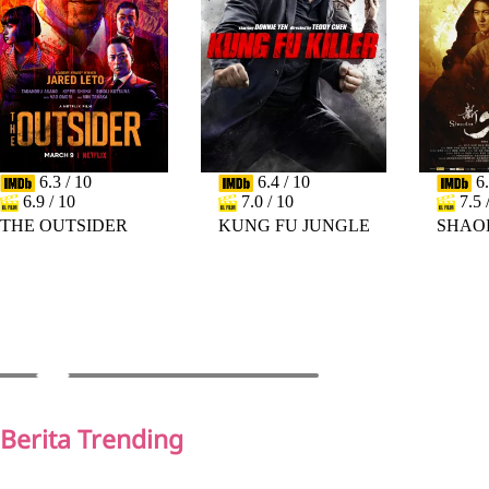
6.3 / 10
6.4 / 10
6.
6.9 / 10
7.0 / 10
7.5 
THE OUTSIDER
KUNG FU JUNGLE
SHAO
PREV
NEXT
Berita Trending