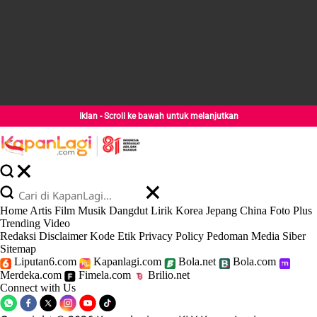
Iklan - Scroll ke bawah untuk melanjutkan
Home
Artis
Film
Musik
Dangdut
Lirik
Korea
Jepang
China
Foto
Plus
Trending
Video
Redaksi
Disclaimer
Kode Etik
Privacy Policy
Pedoman Media Siber
Sitemap
Liputan6.com
Kapanlagi.com
Bola.net
Bola.com
Merdeka.com
Fimela.com
Brilio.net
Connect with Us