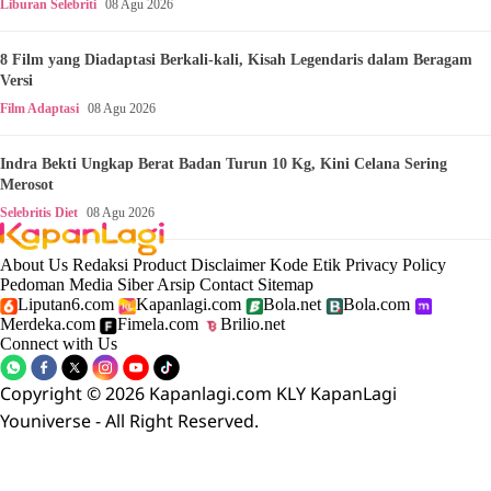
Liburan Selebriti
08 Agu 2026
8 Film yang Diadaptasi Berkali-kali, Kisah Legendaris dalam Beragam
Versi
Film Adaptasi
08 Agu 2026
Indra Bekti Ungkap Berat Badan Turun 10 Kg, Kini Celana Sering
Merosot
Selebritis Diet
08 Agu 2026
About Us
Redaksi
Product
Disclaimer
Kode Etik
Privacy Policy
Pedoman Media Siber
Arsip
Contact
Sitemap
Liputan6.com
Kapanlagi.com
Bola.net
Bola.com
Merdeka.com
Fimela.com
Brilio.net
Connect with Us
Copyright © 2026 Kapanlagi.com KLY KapanLagi
Youniverse - All Right Reserved.