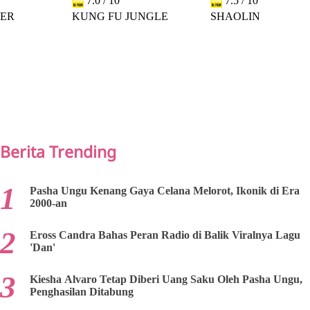
7.0 / 10
7.5 / 10
DER
KUNG FU JUNGLE
SHAOLIN
PREV
NEXT
Berita Trending
Pasha Ungu Kenang Gaya Celana Melorot, Ikonik di Era
2000-an
Eross Candra Bahas Peran Radio di Balik Viralnya Lagu
'Dan'
Kiesha Alvaro Tetap Diberi Uang Saku Oleh Pasha Ungu,
Penghasilan Ditabung