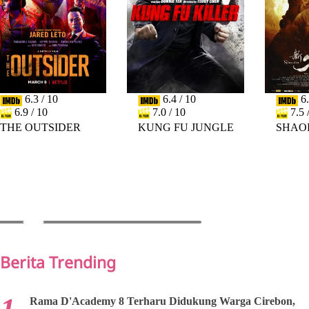
6.3 / 10
6.4 / 10
6.
6.9 / 10
7.0 / 10
7.5 
THE OUTSIDER
KUNG FU JUNGLE
SHAO
PREV
NEXT
Berita Trending
Rama D'Academy 8 Terharu Didukung Warga Cirebon,