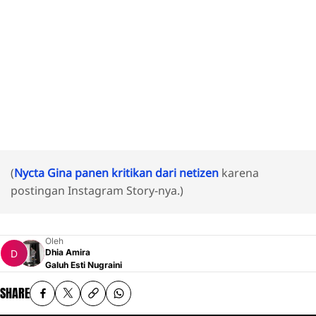
(
Nycta Gina panen kritikan dari netizen
karena
postingan Instagram Story-nya.)
Oleh
Dhia Amira
Galuh Esti Nugraini
SHARE