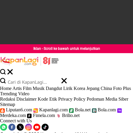
Iklan - Scroll ke bawah untuk melanjutkan
Home
Artis
Film
Musik
Dangdut
Lirik
Korea
Jepang
China
Foto
Plus
Trending
Video
Redaksi
Disclaimer
Kode Etik
Privacy Policy
Pedoman Media Siber
Sitemap
Liputan6.com
Kapanlagi.com
Bola.net
Bola.com
Merdeka.com
Fimela.com
Brilio.net
Connect with Us