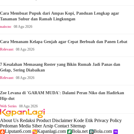
Cara Membuat Pupuk dari Ampas Kopi, Panduan Lengkap agar
Tanaman Subur dan Ramah Lingkungan
naiscnc
08 Agu 2026
Cara Menanam Kelapa Genjah agar Cepat Berbuah dan Panen Lebat
Relevant
08 Agu 2026
7 Kesalahan Memasang Roster yang Bikin Rumah Jadi Panas dan
Gelap, Sering Diabaikan
Relevant
08 Agu 2026
Zoe Levana di 'GARAM MUDA': Dalami Peran Niko dan Hadirkan
Hip-dut
Web Series
08 Agu 2026
About Us
Redaksi
Product
Disclaimer
Kode Etik
Privacy Policy
Pedoman Media Siber
Arsip
Contact
Sitemap
Liputan6.com
Kapanlagi.com
Bola.net
Bola.com