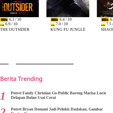
6.3 / 10
6.4 / 10
6.
6.9 / 10
7.0 / 10
7.5 
THE OUTSIDER
KUNG FU JUNGLE
SHAO
PREV
NEXT
Berita Trending
Potret Fandy Christian Go-Public Bareng Marisa Lucie
Delapan Bulan Usai Cerai
Potret Bryan Domani Jadi Pelukis Dadakan, Gambar