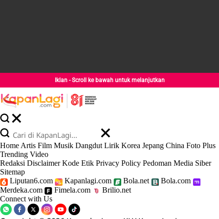
Iklan - Scroll ke bawah untuk melanjutkan
Home
Artis
Film
Musik
Dangdut
Lirik
Korea
Jepang
China
Foto
Plus
Trending
Video
Redaksi
Disclaimer
Kode Etik
Privacy Policy
Pedoman Media Siber
Sitemap
Liputan6.com
Kapanlagi.com
Bola.net
Bola.com
Merdeka.com
Fimela.com
Brilio.net
Connect with Us