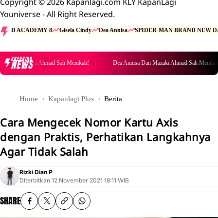
Copyright © 2026 Kapanlagi.com KLY KapanLagi
Youniverse - All Right Reserved.
D ACADEMY 8
Gisela Cindy
Dea Annisa
SPIDER-MAN BRAND NEW D
BREAKING
NEWS
Dan Mazaki Ahmad Sah Menikah!
Dea Annisa Dan Mazaki Ahmad Sah Menikah!
Home
Kapanlagi Plus
Berita
Cara Mengecek Nomor Kartu Axis
dengan Praktis, Perhatikan Langkahnya
Agar Tidak Salah
Rizki Dian P
Diterbitkan
12 November 2021 18:11 WIB
SHARE