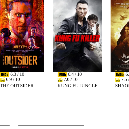
6.3 / 10
6.4 / 10
6.
6.9 / 10
7.0 / 10
7.5 
THE OUTSIDER
KUNG FU JUNGLE
SHAO
PREV
NEXT