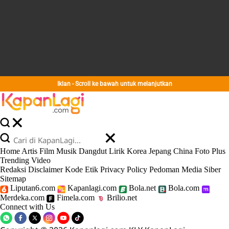
Iklan - Scroll ke bawah untuk melanjutkan
Home
Artis
Film
Musik
Dangdut
Lirik
Korea
Jepang
China
Foto
Plus
Trending
Video
Redaksi
Disclaimer
Kode Etik
Privacy Policy
Pedoman Media Siber
Sitemap
Liputan6.com
Kapanlagi.com
Bola.net
Bola.com
Merdeka.com
Fimela.com
Brilio.net
Connect with Us