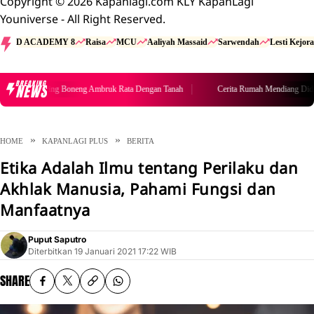
Copyright © 2026 Kapanlagi.com KLY KapanLagi
Youniverse - All Right Reserved.
D ACADEMY 8
Raisa
MCU
Aaliyah Massaid
Sarwendah
Lesti Kejora
BREAKING
NEWS
Cerita Rumah Mendiang Diding Boneng Ambruk Rata Dengan Tanah
HOME
KAPANLAGI PLUS
BERITA
Etika Adalah Ilmu tentang Perilaku dan
Akhlak Manusia, Pahami Fungsi dan
Manfaatnya
Puput Saputro
Diterbitkan
19 Januari 2021 17:22 WIB
SHARE