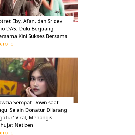
otret Eby, Afan, dan Sridevi
rio DA5, Dulu Berjuang
ersama Kini Sukses Bersama
6 FOTO
awzia Sempat Down saat
agu 'Selain Donatur Dilarang
gatur' Viral, Menangis
ihujat Netizen
6 FOTO