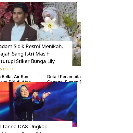
adam Sidik Resmi Menikah,
ajah Sang Istri Masih
itutupi Stiker Bunga Lily
5 FOTO
Bella, Air Rumi
Detail Penampilan Inka Andestha di Pernik
aya Diri di Atas
Coppen, Elegan Dampingi Pratama Arhan
17 Juni 2026
hifanna DA8 Ungkap