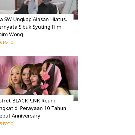
ia SW Ungkap Alasan Hiatus,
ernyata Sibuk Syuting Film
aim Wong
6 FOTO
otret BLACKPINK Reuni
ingkat di Perayaan 10 Tahun
ebut Anniversary
5 FOTO