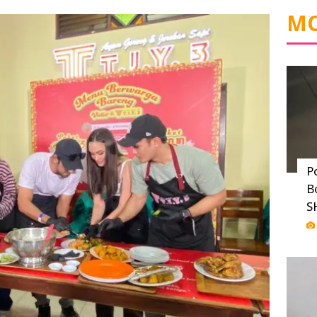
MO
P
B
S