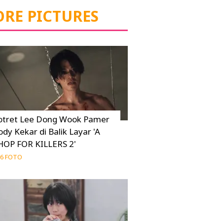
RE PICTURES
otret Lee Dong Wook Pamer
ody Kekar di Balik Layar 'A
HOP FOR KILLERS 2'
6 FOTO