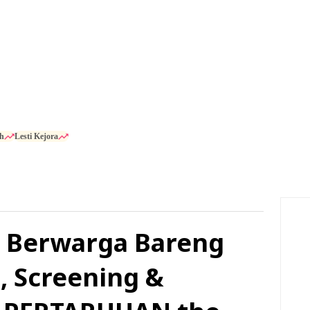
h
Lesti Kejora
u Berwarga Bareng
0, Screening &