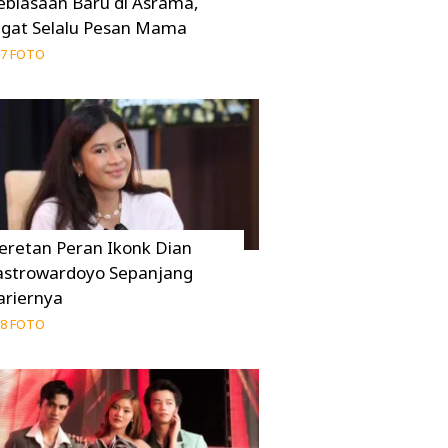
ebiasaan Baru di Asrama,
ngat Selalu Pesan Mama
7 FOTO
eretan Peran Ikonk Dian
astrowardoyo Sepanjang
ariernya
8 FOTO