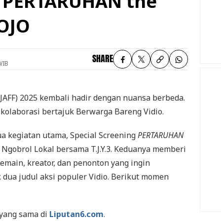
l PERTARUHAN the
GOJO
SHARE
WIB
(JAFF) 2025 kembali hadir dengan nuansa berbeda.
m kolaborasi bertajuk Berwarga Bareng Vidio.
a kegiatan utama, Special Screening
PERTARUHAN
 Ngobrol Lokal bersama T.J.Y.3. Keduanya memberi
emain, kreator, dan penonton yang ingin
k dua judul aksi populer Vidio. Berikut momen
 yang sama di
Liputan6.com
.