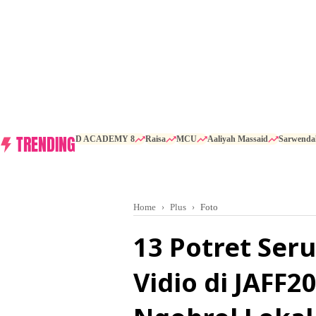
TRENDING
D ACADEMY 8
Raisa
MCU
Aaliyah Massaid
Sarwenda
Home
Plus
Foto
13 Potret Ser
Vidio di JAFF2