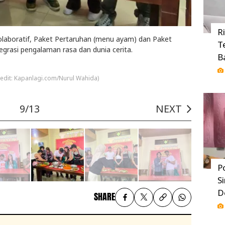
R
kolaboratif, Paket Pertaruhan (menu ayam) dan Paket
T
egrasi pengalaman rasa dan dunia cerita.
B
credit: Kapanlagi.com/Nurul Wahida)
9/13
NEXT
P
S
D
SHARE