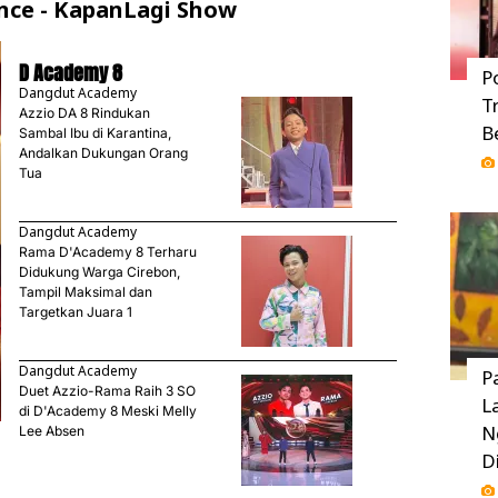
ance - KapanLagi Show
D Academy 8
P
Dangdut Academy
T
Azzio DA 8 Rindukan
B
Sambal Ibu di Karantina,
Andalkan Dukungan Orang
Tua
Dangdut Academy
Rama D'Academy 8 Terharu
Didukung Warga Cirebon,
Tampil Maksimal dan
Targetkan Juara 1
Dangdut Academy
P
Duet Azzio-Rama Raih 3 SO
L
di D'Academy 8 Meski Melly
N
Lee Absen
D