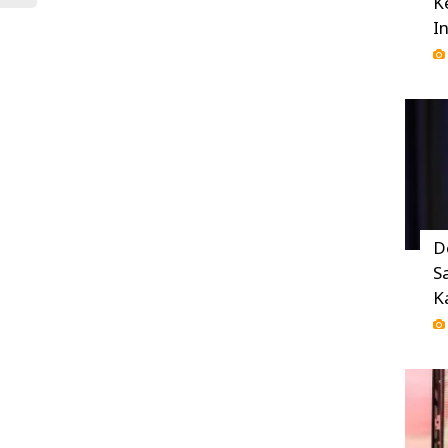
K
I
D
S
K