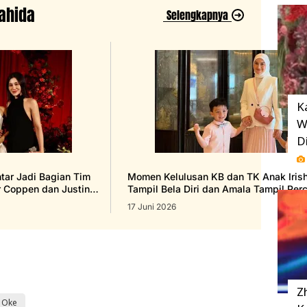
Wahida
Selengkapnya
K
W
D
ntar Jadi Bagian Tim
Momen Kelulusan KB dan TK Anak Irish 
r Coppen dan Justin
Tampil Bela Diri dan Amala Tampil Perc
Panggung
17 Juni 2026
Z
 Oke