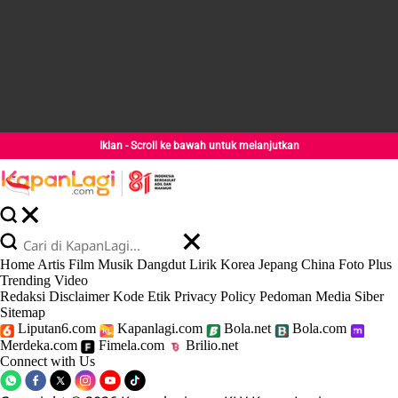
Iklan - Scroll ke bawah untuk melanjutkan
Home
Artis
Film
Musik
Dangdut
Lirik
Korea
Jepang
China
Foto
Plus
Trending
Video
Redaksi
Disclaimer
Kode Etik
Privacy Policy
Pedoman Media Siber
Sitemap
Liputan6.com
Kapanlagi.com
Bola.net
Bola.com
Merdeka.com
Fimela.com
Brilio.net
Connect with Us