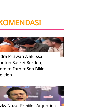
KOMENDASI
ndra Priawan Ajak Issa
onton Basket Berdua,
omen Father-Son Bikin
eleleh
izky Nazar Prediksi Argentina