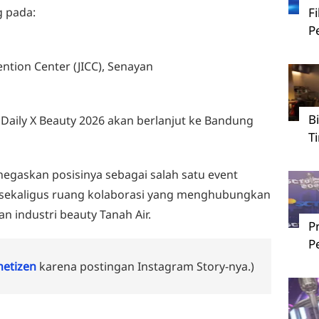
g pada:
F
P
ention Center (JICC), Senayan
B
 Daily X Beauty 2026 akan berlanjut ke Bandung
T
negaskan posisinya sebagai salah satu event
, sekaligus ruang kolaborasi yang menghubungkan
n industri beauty Tanah Air.
P
P
 netizen
karena postingan Instagram Story-nya.)