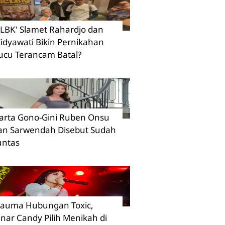
CLBK' Slamet Rahardjo dan
idyawati Bikin Pernikahan
ucu Terancam Batal?
arta Gono-Gini Ruben Onsu
an Sarwendah Disebut Sudah
untas
rauma Hubungan Toxic,
inar Candy Pilih Menikah di