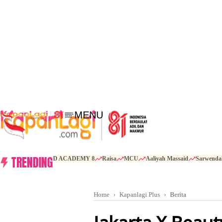
MENU
TRENDING
D ACADEMY 8
Raisa
MCU
Aaliyah Massaid
Sarwenda
Home
Kapanlagi Plus
Berita