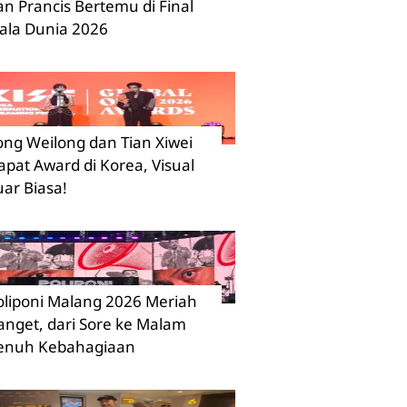
an Prancis Bertemu di Final
iala Dunia 2026
ong Weilong dan Tian Xiwei
apat Award di Korea, Visual
uar Biasa!
oliponi Malang 2026 Meriah
anget, dari Sore ke Malam
enuh Kebahagiaan