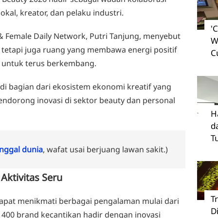
okal, kreator, dan pelaku industri.
'
 & Female Daily Network, Putri Tanjung, menyebut
W
 tetapi juga ruang yang membawa energi positif
C
 untuk terus berkembang.
jadi bagian dari ekosistem ekonomi kreatif yang
dorong inovasi di sektor beauty dan personal
H
d
T
ggal dunia
, wafat usai berjuang lawan sakit.)
Aktivitas Seru
T
apat menikmati berbagai pengalaman mulai dari
D
i 400 brand kecantikan hadir dengan inovasi