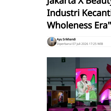
Jakarta X Beau
Industri Kecant
Wholeness Era
Ayu Srikhandi
Diperbarui
07 Juli 2026 17:25 WIB