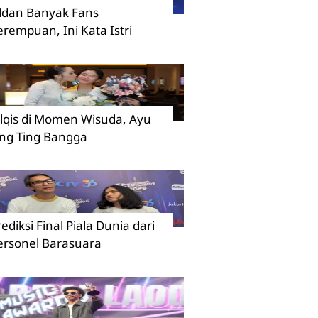
ildan Banyak Fans
erempuan, Ini Kata Istri
ilqis di Momen Wisuda, Ayu
ing Ting Bangga
rediksi Final Piala Dunia dari
ersonel Barasuara