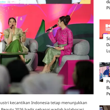
d
P
S
D
L
P
B
P
ustri kecantikan Indonesia tetap menunjukkan
 Beauty 2026 hadir sebagai wadah kolaborasi