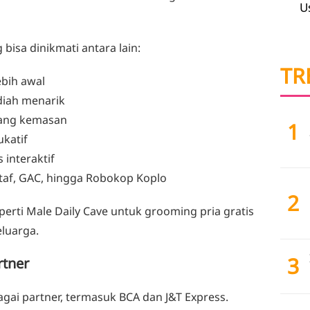
U
isa dinikmati antara lain:
TR
ebih awal
iah menarik
lang kemasan
1
ukatif
 interaktif
taf, GAC, hingga Robokop Koplo
2
eperti Male Daily Cave untuk grooming pria gratis
luarga.
3
rtner
agai partner, termasuk BCA dan J&T Express.