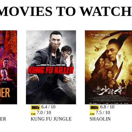
MOVIES TO WATCH
6.4 / 10
6.8 / 10
7.0 / 10
7.5 / 10
DER
KUNG FU JUNGLE
SHAOLIN