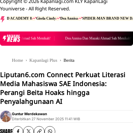
Copyright © 2026 Kapanlagi.com KLY KapanLagi
Youniverse - All Right Reserved.
D ACADEMY 8
Gisela Cindy
Dea Annisa
SPIDER-MAN BRAND NEW D
BREAKING
NEWS
n Mazaki Ahmad Sah Menikah!
Dea Annisa Dan Mazaki Ahmad Sah Menikah!
Home
Kapanlagi Plus
Berita
Liputan6.com Connect Perkuat Literasi
Media Mahasiswa SAE Indonesia:
Perangi Beita Hoaks hingga
Penyalahgunaan AI
Guntur Merdekawan
Diterbitkan
27 November 2025 11:41 WIB
SHARE