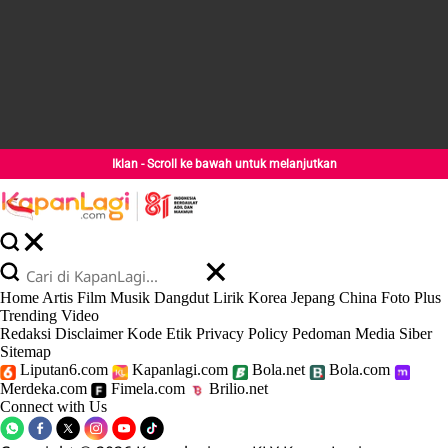
Iklan - Scroll ke bawah untuk melanjutkan
Home
Artis
Film
Musik
Dangdut
Lirik
Korea
Jepang
China
Foto
Plus
Trending
Video
Redaksi
Disclaimer
Kode Etik
Privacy Policy
Pedoman Media Siber
Sitemap
Liputan6.com
Kapanlagi.com
Bola.net
Bola.com
Merdeka.com
Fimela.com
Brilio.net
Connect with Us