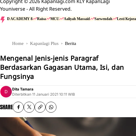
Copyright © 2026 Kapanlagi.com KLY KapanLagi
Youniverse - All Right Reserved.
D ACADEMY 8
Raisa
MCU
Aaliyah Massaid
Sarwendah
Lesti Kejora
Home
Kapanlagi Plus
Berita
Mengenal Jenis-jenis Paragraf
Berdasarkan Gagasan Utama, Isi, dan
Fungsinya
Dita Tamara
Diterbitkan
11 Januari 2021 10:11 WIB
SHARE