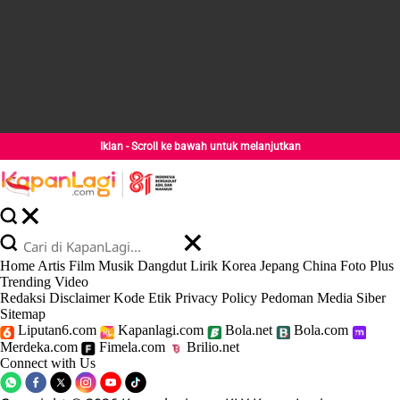
Iklan - Scroll ke bawah untuk melanjutkan
Home
Artis
Film
Musik
Dangdut
Lirik
Korea
Jepang
China
Foto
Plus
Trending
Video
Redaksi
Disclaimer
Kode Etik
Privacy Policy
Pedoman Media Siber
Sitemap
Liputan6.com
Kapanlagi.com
Bola.net
Bola.com
Merdeka.com
Fimela.com
Brilio.net
Connect with Us