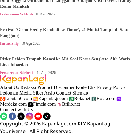
Dulu Anggota Girlband dan Langganan Antagonis, Kini Gisela Cindy
Resmi Menikah
Perkawinan Selebriti
10 Agu 2026
Festival 'Glenn Fredly Kembali ke Timur', 21 Musisi Tampil di Satu
Panggung
Partnership
10 Agu 2026
Rizky Febian Tempuh Kasasi ke MA Soal Kasus Sengketa Ahli Waris
Lina Jubaedah
Perseteruan Selebritis
10 Agu 2026
About Us
Redaksi
Product
Disclaimer
Kode Etik
Privacy Policy
Pedoman Media Siber
Arsip
Contact
Sitemap
Liputan6.com
Kapanlagi.com
Bola.net
Bola.com
Merdeka.com
Fimela.com
Brilio.net
Connect with Us
Copyright © 2026 Kapanlagi.com KLY KapanLagi
Youniverse - All Right Reserved.