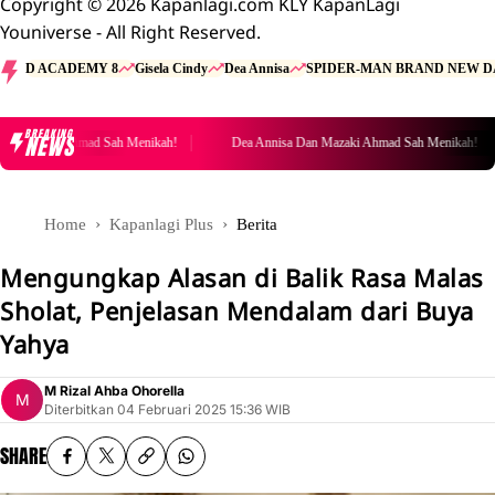
Copyright © 2026 Kapanlagi.com KLY KapanLagi
Youniverse - All Right Reserved.
D ACADEMY 8
Gisela Cindy
Dea Annisa
SPIDER-MAN BRAND NEW D
BREAKING
NEWS
 Mazaki Ahmad Sah Menikah!
Dea Annisa Dan Mazaki Ahmad Sah Menikah!
Home
Kapanlagi Plus
Berita
Mengungkap Alasan di Balik Rasa Malas
Sholat, Penjelasan Mendalam dari Buya
Yahya
M Rizal Ahba Ohorella
Diterbitkan
04 Februari 2025 15:36 WIB
SHARE