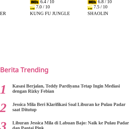
6.4 / 10
6.8 / 10
7.0 / 10
7.5 / 10
DER
KUNG FU JUNGLE
SHAOLIN
PREV
NEXT
Berita Trending
Kasasi Berjalan, Teddy Pardiyana Tetap Ingin Mediasi
dengan Rizky Febian
Jessica Mila Beri Klarifikasi Soal Liburan ke Pulau Padar
saat Ditutup
Liburan Jessica Mila di Labuan Bajo: Naik ke Pulau Padar
dan Pantai Pink