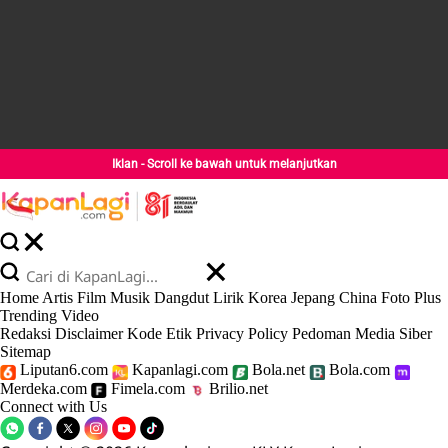
Iklan - Scroll ke bawah untuk melanjutkan
Home
Artis
Film
Musik
Dangdut
Lirik
Korea
Jepang
China
Foto
Plus
Trending
Video
Redaksi
Disclaimer
Kode Etik
Privacy Policy
Pedoman Media Siber
Sitemap
Liputan6.com
Kapanlagi.com
Bola.net
Bola.com
Merdeka.com
Fimela.com
Brilio.net
Connect with Us