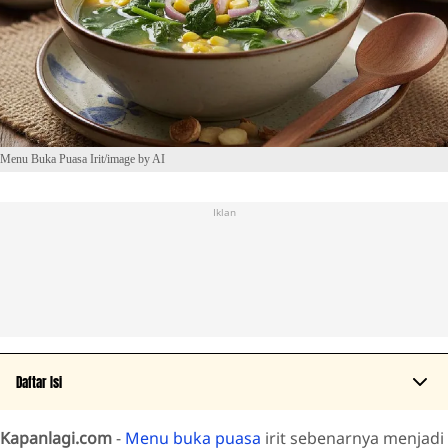
Menu Buka Puasa Irit/image by AI
Iklan
Daftar Isi
Kapanlagi.com
-
Menu buka puasa
irit sebenarnya menjadi
Sayur Sup Sederhana