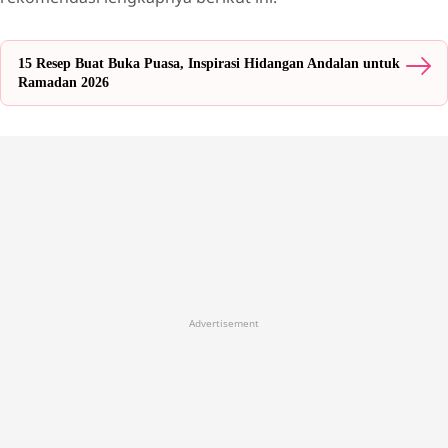
Tahu Tempe Bacem
Telur Orak-Arik Sayur
15 Resep Buat Buka Puasa, Inspirasi Hidangan Andalan untuk
Ramadan 2026
Tumis Kol dan Wortel
Ikan Goreng Sambal Sederhana
Orek Tempe Kering Tahan Lama
FAQ
Advertisement