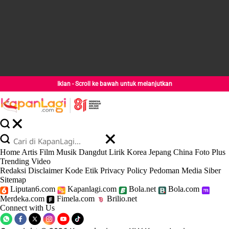
Iklan - Scroll ke bawah untuk melanjutkan
Home
Artis
Film
Musik
Dangdut
Lirik
Korea
Jepang
China
Foto
Plus
Trending
Video
Redaksi
Disclaimer
Kode Etik
Privacy Policy
Pedoman Media Siber
Sitemap
Liputan6.com
Kapanlagi.com
Bola.net
Bola.com
Merdeka.com
Fimela.com
Brilio.net
Connect with Us