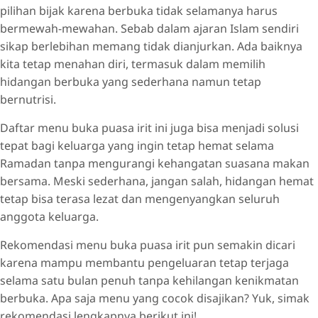
pilihan bijak karena berbuka tidak selamanya harus
Telur Dadar
bermewah-mewahan. Sebab dalam ajaran Islam sendiri
Tempe Goreng Renyah
sikap berlebihan memang tidak dianjurkan. Ada baiknya
kita tetap menahan diri, termasuk dalam memilih
Tumis Kangkung
hidangan berbuka yang sederhana namun tetap
Tahu Goreng Krispi
bernutrisi.
Sambal Tempe Kecap
Daftar menu buka puasa irit ini juga bisa menjadi solusi
Mie Goreng Rumahan
tepat bagi keluarga yang ingin tetap hemat selama
Perkedel Kentang
Ramadan tanpa mengurangi kehangatan suasana makan
Tumis Tahu Kecap Manis
bersama. Meski sederhana, jangan salah, hidangan hemat
tetap bisa terasa lezat dan mengenyangkan seluruh
Sayur Lodeh Labu Hemat
anggota keluarga.
Telur Ceplok Balado
Rekomendasi menu buka puasa irit pun semakin dicari
Bakwan Sayur Renyah
karena mampu membantu pengeluaran tetap terjaga
Nasi Goreng Kampung
selama satu bulan penuh tanpa kehilangan kenikmatan
Oseng Tempe Cabe Hijau
berbuka. Apa saja menu yang cocok disajikan? Yuk, simak
rekomendasi lengkapnya berikut ini!
Sayur Bayam Bening