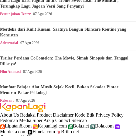
Lima Lagu Baru Idgitaf untuk 'Home Sweet Loan The Musical',
Terungkap Lagu Jagoan Versi Sang Penyanyi
Pertunjukan Teater
07 Agu 2026
Merdeka dari Kulit Kusam, Saatnya Bangun Skincare Routine yang
Konsisten
Advertorial
07 Agu 2026
Trailer Perdana CoComelon: The Movie, Simak Sinopsis dan Tanggal
Rilisnya!
Film Animasi
07 Agu 2026
Manfaat Belajar Alat Musik Sejak Kecil, Bukan Sekadar Pintar
Menurut Pakar Psikologi
Relevant
07 Agu 2026
About Us
Redaksi
Product
Disclaimer
Kode Etik
Privacy Policy
Pedoman Media Siber
Arsip
Contact
Sitemap
Liputan6.com
Kapanlagi.com
Bola.net
Bola.com
Merdeka.com
Fimela.com
Brilio.net