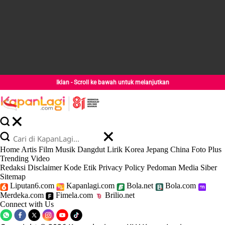
Iklan - Scroll ke bawah untuk melanjutkan
Home
Artis
Film
Musik
Dangdut
Lirik
Korea
Jepang
China
Foto
Plus
Trending
Video
Redaksi
Disclaimer
Kode Etik
Privacy Policy
Pedoman Media Siber
Sitemap
Liputan6.com
Kapanlagi.com
Bola.net
Bola.com
Merdeka.com
Fimela.com
Brilio.net
Connect with Us