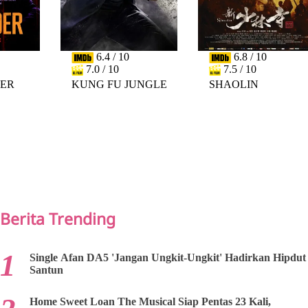
6.4 / 10
6.8 / 10
7.0 / 10
7.5 / 10
DER
KUNG FU JUNGLE
SHAOLIN
PREV
NEXT
Berita Trending
Single Afan DA5 'Jangan Ungkit-Ungkit' Hadirkan Hipdut
Santun
Home Sweet Loan The Musical Siap Pentas 23 Kali,